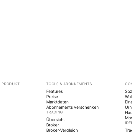
N PRODUKT
TOOLS & ABONNEMENTS
CO
Features
Soz
Preise
Wal
Marktdaten
Ein
Abonnements verschenken
Ur
TRADING
Hau
Mod
Übersicht
IDE
Broker
Broker-Vergleich
Tra