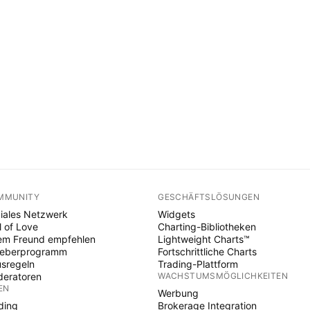
MMUNITY
GESCHÄFTSLÖSUNGEN
iales Netzwerk
Widgets
l of Love
Charting-Bibliotheken
em Freund empfehlen
Lightweight Charts™
heberprogramm
Fortschrittliche Charts
sregeln
Trading-Plattform
eratoren
WACHSTUMSMÖGLICHKEITEN
EN
Werbung
ding
Brokerage Integration