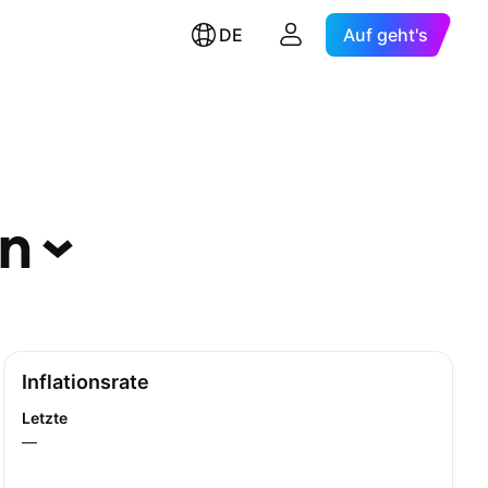
DE
Auf geht's
en
Inflationsrate
Letzte
—