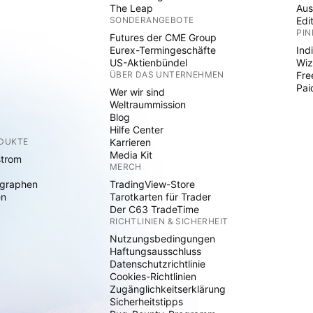
The Leap
Aus
SONDERANGEBOTE
Edi
PIN
Futures der CME Group
Eurex-Termingeschäfte
Ind
US-Aktienbündel
Wiz
ÜBER DAS UNTERNEHMEN
Fre
Pai
Wer wir sind
Weltraummission
Blog
Hilfe Center
ODUKTE
Karrieren
Media Kit
strom
MERCH
graphen
TradingView-Store
en
Tarotkarten für Trader
Der C63 TradeTime
RICHTLINIEN & SICHERHEIT
Nutzungsbedingungen
Haftungsausschluss
Datenschutzrichtlinie
Cookies-Richtlinien
Zugänglichkeitserklärung
Sicherheitstipps