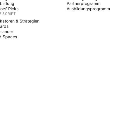
bildung
Partnerprogramm
tors' Picks
Ausbildungsprogramm
E SCRIPT
ikatoren & Strategien
ards
elancer
d Spaces