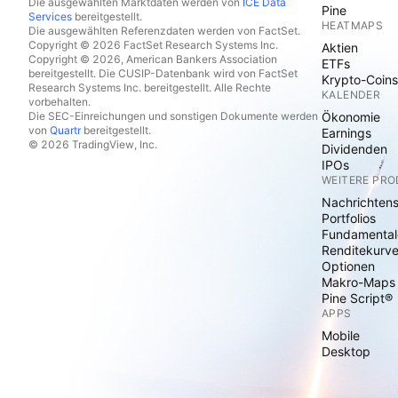
Die ausgewählten Marktdaten werden von
ICE Data
Pine
Services
bereitgestellt.
HEATMAPS
Die ausgewählten Referenzdaten werden von FactSet.
Copyright © 2026 FactSet Research Systems Inc.
Aktien
Copyright © 2026, American Bankers Association
ETFs
bereitgestellt. Die CUSIP-Datenbank wird von FactSet
Krypto-Coins
Research Systems Inc. bereitgestellt. Alle Rechte
KALENDER
vorbehalten.
Die SEC-Einreichungen und sonstigen Dokumente werden
Ökonomie
von
Quartr
bereitgestellt.
Earnings
© 2026 TradingView, Inc.
Dividenden
IPOs
WEITERE PR
Nachrichten
Portfolios
Fundamental
Renditekurv
Optionen
Makro-Maps
Pine Script®
APPS
Mobile
Desktop