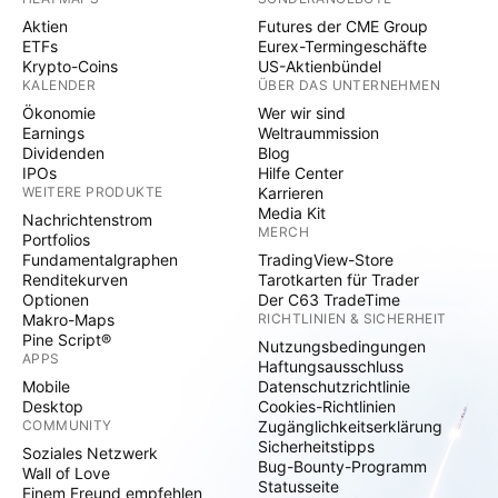
Aktien
Futures der CME Group
ETFs
Eurex-Termingeschäfte
Krypto-Coins
US-Aktienbündel
KALENDER
ÜBER DAS UNTERNEHMEN
Ökonomie
Wer wir sind
Earnings
Weltraummission
Dividenden
Blog
IPOs
Hilfe Center
WEITERE PRODUKTE
Karrieren
Media Kit
Nachrichtenstrom
MERCH
Portfolios
Fundamentalgraphen
TradingView-Store
Renditekurven
Tarotkarten für Trader
Optionen
Der C63 TradeTime
Makro-Maps
RICHTLINIEN & SICHERHEIT
Pine Script®
Nutzungsbedingungen
APPS
Haftungsausschluss
Mobile
Datenschutzrichtlinie
Desktop
Cookies-Richtlinien
COMMUNITY
Zugänglichkeitserklärung
Sicherheitstipps
Soziales Netzwerk
Bug-Bounty-Programm
Wall of Love
Statusseite
Einem Freund empfehlen