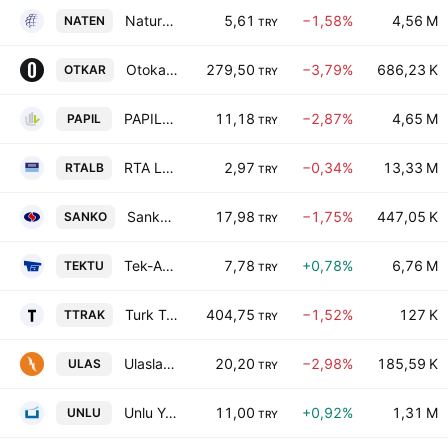
Naturel Yenilenebilir Enerji Ticaret A.S.
5,61
−1,58%
4,56 M
NATEN
TRY
Otokar Otomotiv ve Savunma Sanayi A.S.
279,50
−3,79%
686,23 K
OTKAR
TRY
PAPILON SAVUNMA TEKNOLOJI VE TICARET A.S
11,18
−2,87%
4,65 M
PAPIL
TRY
RTA Laboratuvarlari Biyolojik Urunler Ilac ve Makina Sanayi Ticaret A.S.
2,97
−0,34%
13,33 M
RTALB
TRY
Sanko Pazarlama Ithalat Ihracat Anonim Sirketi
17,98
−1,75%
447,05 K
SANKO
TRY
Tek-Art Insaat Ticaret Turizm Sanayi ve Yatirimlar Anonim Sirketi
7,78
+0,78%
6,76 M
TEKTU
TRY
Turk Traktor ve Ziraat Makineleri A.S.
404,75
−1,52%
127 K
TTRAK
TRY
Ulaslar Turizm Energi Tarim Gida ve Insaat Yatirimlari A.S.
20,20
−2,98%
185,59 K
ULAS
TRY
Unlu Yatirim Holding A.S.
11,00
+0,92%
1,31 M
UNLU
TRY