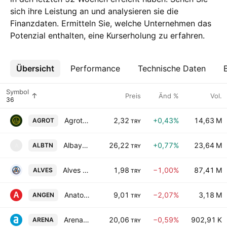
sich ihre Leistung an und analysieren sie die
Finanzdaten. Ermitteln Sie, welche Unternehmen das
Potenzial enthalten, eine Kurserholung zu erfahren.
Übersicht
Mehr
Performance
Technische Daten
Symbol
Preis
Änd %
Vol.
Agrotech Yuksek Teknoloji ve Yatirim AS
2,32
+0,43%
14,63 M
AGROT
TRY
Albayrak Hazir Beton Sanayi ve Ticaret AS
26,22
+0,77%
23,64 M
ALBTN
A
TRY
Alves Kablo Sanayi ve Ticaret A. S.
1,98
−1,00%
87,41 M
ALVES
TRY
Anatolia Tani ve Biyoteknoloji Urunleri Arastirma Gelistirme Sanayi ve Ticaret AS
9,01
−2,07%
3,18 M
ANGEN
TRY
Arena Bilgisayar AS
20,06
−0,59%
902,91 K
ARENA
TRY