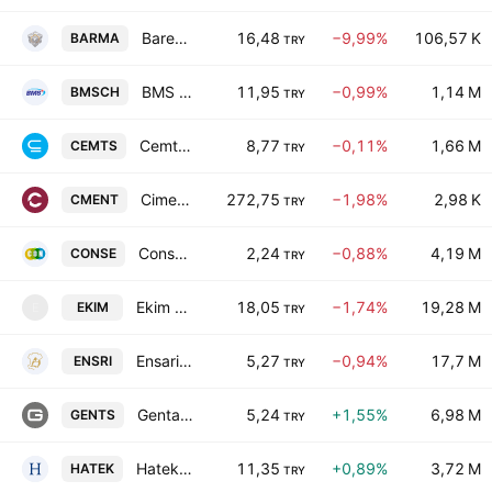
Barem Ambalaj Sanayi ve Ticaret AS
16,48
−9,99%
106,57 K
BARMA
TRY
BMS Celik Hasir Sanayi Ve Ticaret A.S.
11,95
−0,99%
1,14 M
BMSCH
TRY
Cemtas Celik Makina Sanayi ve Ticaret A.S.
8,77
−0,11%
1,66 M
CEMTS
TRY
Cimentas Izmir Cimento Fabrikasi Turk A.S.
272,75
−1,98%
2,98 K
CMENT
TRY
Consus Enerji Isletmeciligi ve Hizmetleri A.S.
2,24
−0,88%
4,19 M
CONSE
TRY
Ekim Turizm Ticaret ve Sanayi A.S.
18,05
−1,74%
19,28 M
EKIM
E
TRY
Ensari Sinai Yatirimlar A.S.
5,27
−0,94%
17,7 M
ENSRI
TRY
Gentas Dekoratif Yuzeyler Sanayi ve Ticaret A.S.
5,24
+1,55%
6,98 M
GENTS
TRY
Hateks Hatay Tekstil Isletmeleri A.S.
11,35
+0,89%
3,72 M
HATEK
TRY