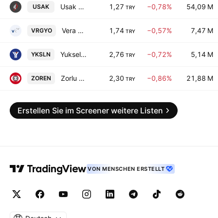
Usak Seramik Sanayii A.S.
1,27
−0,78%
54,09 M
USAK
TRY
Vera Konsept Gayrimenkul Yatirim Ortakligi A.S.
1,74
−0,57%
7,47 M
VRGYO
TRY
Yukselen Celik AS
2,76
−0,72%
5,14 M
YKSLN
TRY
Zorlu Enerji Elektrik Uretim A.S.
2,30
−0,86%
21,88 M
ZOREN
TRY
Erstellen Sie im Screener weitere Listen
VON MENSCHEN ERSTELLT