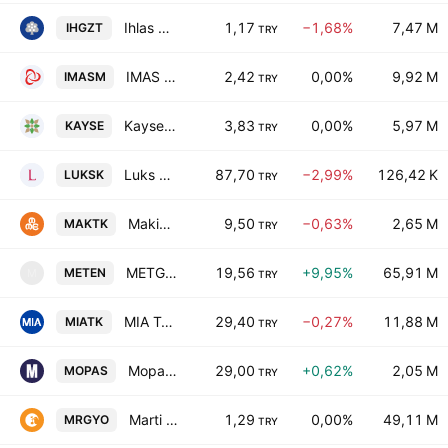
Ihlas Gazetecilik A.S.
1,17
−1,68%
7,47 M
IHGZT
TRY
IMAS Makina Sanayi Anonim Sirketi
2,42
0,00%
9,92 M
IMASM
TRY
Kayseri Seker Fabrikasi AS
3,83
0,00%
5,97 M
KAYSE
TRY
Luks Kadife Ticaret ve Sanayi A.S.
87,70
−2,99%
126,42 K
LUKSK
TRY
Makina Takim Endustrisi A.S.
9,50
−0,63%
2,65 M
MAKTK
TRY
METGUN Enerji Yatirimlari A.S.
19,56
+9,95%
65,91 M
METEN
M
TRY
MIA Teknoloji AS
29,40
−0,27%
11,88 M
MIATK
TRY
Mopas Marketcilik Gida Sanayi Ve Ticaret A.S.
29,00
+0,62%
2,05 M
MOPAS
TRY
Marti Gayrimenkul Yatirim Ortakligi A.S.
1,29
0,00%
49,11 M
MRGYO
TRY