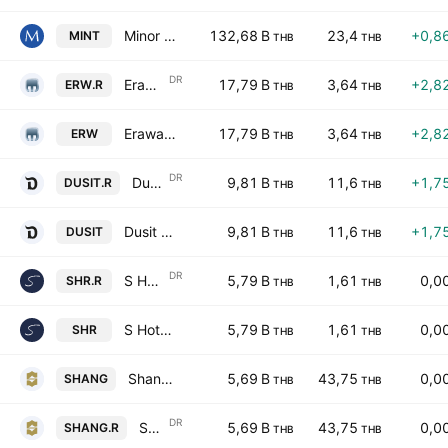
Minor International Public Co., Ltd.
132,68 B
23,4
+0,8
MINT
THB
THB
DR
Erawan Group Public Co., Ltd. NVDR
17,79 B
3,64
+2,8
ERW.R
THB
THB
Erawan Group Public Co., Ltd.
17,79 B
3,64
+2,8
ERW
THB
THB
DR
Dusit Thani Public Co. Ltd. NVDR
9,81 B
11,6
+1,7
DUSIT.R
THB
THB
Dusit Thani Public Co. Ltd.
9,81 B
11,6
+1,7
DUSIT
THB
THB
DR
S Hotels & Resorts Public Co., Ltd. NVDR
5,79 B
1,61
0,0
SHR.R
THB
THB
S Hotels & Resorts Public Co., Ltd.
5,79 B
1,61
0,0
SHR
THB
THB
Shangri-La Hotel Public Co. Ltd.
5,69 B
43,75
0,0
SHANG
THB
THB
DR
Shangri-La Hotel Public Co. Ltd. NVDR
5,69 B
43,75
0,0
SHANG.R
THB
THB