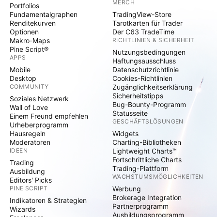
MERCH
Portfolios
Fundamentalgraphen
TradingView-Store
Renditekurven
Tarotkarten für Trader
Optionen
Der C63 TradeTime
Makro-Maps
RICHTLINIEN & SICHERHEIT
Pine Script®
Nutzungsbedingungen
APPS
Haftungsausschluss
Mobile
Datenschutzrichtlinie
Desktop
Cookies-Richtlinien
COMMUNITY
Zugänglichkeitserklärung
Sicherheitstipps
Soziales Netzwerk
Bug-Bounty-Programm
Wall of Love
Statusseite
Einem Freund empfehlen
GESCHÄFTSLÖSUNGEN
Urheberprogramm
Hausregeln
Widgets
Moderatoren
Charting-Bibliotheken
IDEEN
Lightweight Charts™
Fortschrittliche Charts
Trading
Trading-Plattform
Ausbildung
WACHSTUMSMÖGLICHKEITEN
Editors' Picks
PINE SCRIPT
Werbung
Brokerage Integration
Indikatoren & Strategien
Partnerprogramm
Wizards
Ausbildungsprogramm