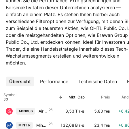
können Sie die Performance, Erfolgsrechnungen und
Börsenaktivitäten dieser Unternehmen analysieren —
einfach an einem Platz. Es stehen Ihnen hierbei auch
verschiedene Filteroptionen zur Verfügung, mit denen Si
zum Beispiel die teuersten Aktien, wie OHTL Public Co. 
oder die meistgehandelten Optionen, wie Erawan Group
Public Co., Ltd. entdecken können. Ideal für Investoren 
Trader, die eine Handelsstrategie innerhalb dieses Tech-
Wachstumssegments erstellen und weiterentwickeln
möchten.
Übersicht
Mehr
Performance
Technische Daten
Symbol
Mkt. Cap
Preis
Änd
DR
Airbnb, Inc. Shs Thailand Depositary Receipts Repr 1 Sh
3,53 T
5,80
+6,4
ABNB06
THB
THB
DR
Minor International Public Co., Ltd. NVDR
132,68 B
23,4
+0,8
MINT.R
THB
THB