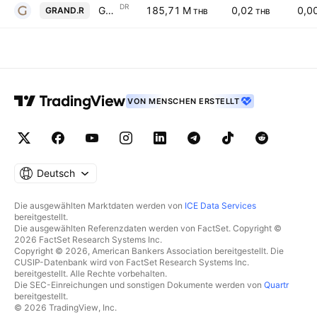
DR
Grande Asset Hotels & Property Public Co. Ltd. NVDR
185,71 M
0,02
0,0
GRAND.R
THB
THB
VON MENSCHEN ERSTELLT
Deutsch
Die ausgewählten Marktdaten werden von
ICE Data Services
bereitgestellt.
Die ausgewählten Referenzdaten werden von FactSet. Copyright ©
2026 FactSet Research Systems Inc.
Copyright © 2026, American Bankers Association bereitgestellt. Die
CUSIP-Datenbank wird von FactSet Research Systems Inc.
bereitgestellt. Alle Rechte vorbehalten.
Die SEC-Einreichungen und sonstigen Dokumente werden von
Quartr
bereitgestellt.
© 2026 TradingView, Inc.