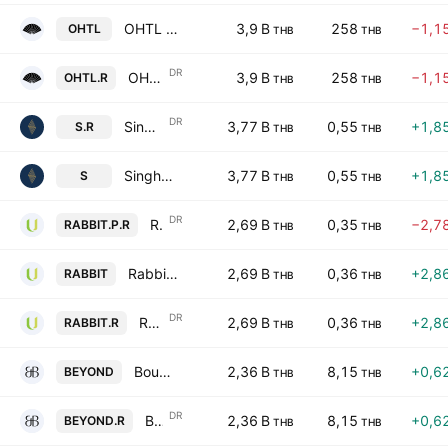
OHTL Public Co. Ltd.
3,9 B
258
−1,1
OHTL
THB
THB
DR
OHTL Public Co. Ltd. NVDR
3,9 B
258
−1,1
OHTL.R
THB
THB
DR
Singha Estate Public Company Limited NVDR
3,77 B
0,55
+1,8
S.R
THB
THB
Singha Estate Public Company Limited
3,77 B
0,55
+1,8
S
THB
THB
DR
Rabbit Holdings Public Company Limited NVDR
2,69 B
0,35
−2,7
RABBIT.P.R
THB
THB
Rabbit Holdings Public Company Limited
2,69 B
0,36
+2,8
RABBIT
THB
THB
DR
Rabbit Holdings Public Company Limited NVDR
2,69 B
0,36
+2,8
RABBIT.R
THB
THB
Bound And Beyond Public Company Limited
2,36 B
8,15
+0,6
BEYOND
THB
THB
DR
Bound And Beyond Public Company Limited NVDR
2,36 B
8,15
+0,6
BEYOND.R
THB
THB