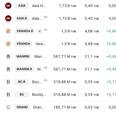
Asia Hotel Public Co., Ltd.
1,73 B
5,40
0,0
ASIA
THB
THB
DR
Asia Hotel Public Co., Ltd. NVDR
1,73 B
5,40
0,0
ASIA.R
THB
THB
DR
Veranda Resort Public Co., Ltd. NVDR
1,5 B
4,68
+0,8
VRANDA.R
THB
THB
Veranda Resort Public Co., Ltd.
1,5 B
4,68
+0,8
VRANDA
THB
THB
Mandarin Hotel Public Company Limited
567,71 M
21,1
+0,4
MANRIN
THB
THB
DR
Mandarin Hotel Public Company Limited NVDR
567,71 M
21,1
+0,4
MANRIN.R
THB
THB
DR
Boutique Corporation Public Co Ltd NVDR
319,88 M
0,55
+5,7
BC.R
THB
THB
Boutique Corp. Public Co. Ltd.
319,88 M
0,55
+5,7
BC
THB
THB
Grande Asset Hotels & Property Public Co. Ltd.
185,71 M
0,02
0,0
GRAND
THB
THB