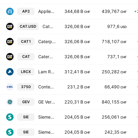
Applied Materials, Inc.
344,68 B
439,767
+
AP2
CHF
CHF
Caterpillar Inc.
326,06 B
977,6
CAT.USD
CHF
USD
Caterpillar Inc.
326,06 B
718,107
CAT1
CHF
CHF
Caterpillar Inc.
326,06 B
737,1
CAT
CHF
CHF
Lam Research Corporation
312,41 B
250,282
LRCX
CHF
CHF
Contemporary Amperex Technology Co., Limited Class H
231,2 B
66,490
3750
CHF
CHF
GE Vernova Inc.
220,31 B
840,155
GEV
CHF
CHF
Siemens AG
204,05 B
256,061
SIE
CHF
CHF
Siemens AG
204,05 B
242,35
SIE
CHF
CHF