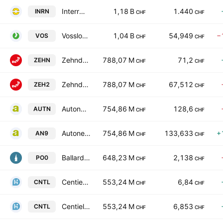
Interroll Holding AG
1,18 B
1.440
INRN
CHF
CHF
Vossloh Aktiengesellschaft
1,04 B
54,949
−
VOS
CHF
CHF
Zehnder Group AG Class A
788,07 M
71,2
ZEHN
CHF
CHF
Zehnder Group AG Class A
788,07 M
67,512
ZEH2
CHF
CHF
Autoneum Holding AG
754,86 M
128,6
AUTN
CHF
CHF
Autoneum Holding AG
754,86 M
133,633
+
AN9
CHF
CHF
Ballard Power Systems Inc.
648,23 M
2,138
PO0
CHF
CHF
Centiel AG
553,24 M
6,84
CNTL
CHF
CHF
Centiel AG
553,24 M
6,853
CNTL
CHF
CHF