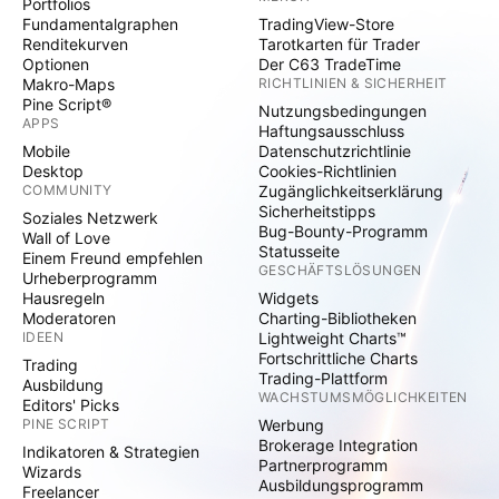
Portfolios
Fundamentalgraphen
TradingView-Store
Renditekurven
Tarotkarten für Trader
Optionen
Der C63 TradeTime
Makro-Maps
RICHTLINIEN & SICHERHEIT
Pine Script®
Nutzungsbedingungen
APPS
Haftungsausschluss
Mobile
Datenschutzrichtlinie
Desktop
Cookies-Richtlinien
COMMUNITY
Zugänglichkeitserklärung
Sicherheitstipps
Soziales Netzwerk
Bug-Bounty-Programm
Wall of Love
Statusseite
Einem Freund empfehlen
GESCHÄFTSLÖSUNGEN
Urheberprogramm
Hausregeln
Widgets
Moderatoren
Charting-Bibliotheken
IDEEN
Lightweight Charts™
Fortschrittliche Charts
Trading
Trading-Plattform
Ausbildung
WACHSTUMSMÖGLICHKEITEN
Editors' Picks
PINE SCRIPT
Werbung
Brokerage Integration
Indikatoren & Strategien
Partnerprogramm
Wizards
Ausbildungsprogramm
Freelancer