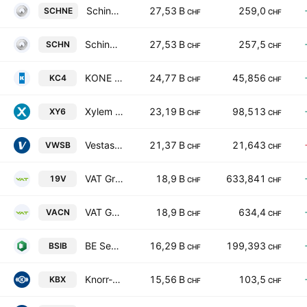
Schindler Holding Ltd. TEMP
27,53 B
259,0
SCHNE
CHF
CHF
Schindler Holding Ltd.
27,53 B
257,5
SCHN
CHF
CHF
KONE Oyj Class B
24,77 B
45,856
KC4
CHF
CHF
Xylem Inc.
23,19 B
98,513
XY6
CHF
CHF
Vestas Wind Systems A/S
21,37 B
21,643
VWSB
CHF
CHF
VAT Group AG
18,9 B
633,841
19V
CHF
CHF
VAT Group AG
18,9 B
634,4
VACN
CHF
CHF
BE Semiconductor Industries N.V.
16,29 B
199,393
BSIB
CHF
CHF
Knorr-Bremse AG
15,56 B
103,5
KBX
CHF
CHF