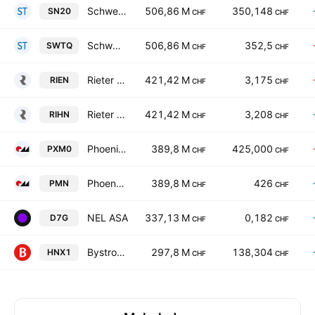
Schweiter Technologies AG
506,86 M
350,148
SN20
CHF
CHF
Schweiter Technologies AG
506,86 M
352,5
SWTQ
CHF
CHF
Rieter Holding AG
421,42 M
3,175
RIEN
CHF
CHF
Rieter Holding AG
421,42 M
3,208
RIHN
CHF
CHF
Phoenix Mecano AG
389,8 M
425,000
PXM0
CHF
CHF
Phoenix Mecano AG
389,8 M
426
PMN
CHF
CHF
NEL ASA
337,13 M
0,182
D7G
CHF
CHF
Bystronic AG
297,8 M
138,304
HNX1
CHF
CHF