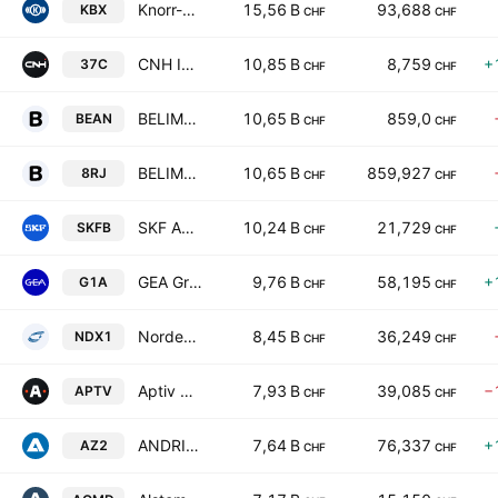
Knorr-Bremse AG
15,56 B
93,688
KBX
CHF
CHF
CNH Industrial NV
10,85 B
8,759
+
37C
CHF
CHF
BELIMO Holding AG
10,65 B
859,0
BEAN
CHF
CHF
BELIMO Holding AG
10,65 B
859,927
8RJ
CHF
CHF
SKF AB Class B
10,24 B
21,729
SKFB
CHF
CHF
GEA Group Aktiengesellschaft
9,76 B
58,195
+
G1A
CHF
CHF
Nordex SE
8,45 B
36,249
NDX1
CHF
CHF
Aptiv PLC
7,93 B
39,085
−
APTV
CHF
CHF
ANDRITZ AG
7,64 B
76,337
+
AZ2
CHF
CHF