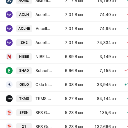
Alstom SA
7,17 B
15,150
AOMD
CHF
CHF
Accelleron Industries AG
7,01 B
74,40
ACLN
CHF
CHF
Accelleron Industries AG TEMP
7,01 B
74,95
ACLNE
CHF
CHF
Accelleron Industries AG
7,01 B
74,334
ZH2
CHF
CHF
NIBE Industrier AB Class B
6,89 B
3,149
NIBEB
CHF
CHF
Schaeffler AG
6,66 B
7,155
−
SHA0
CHF
CHF
Oklo Inc. Class A
6,08 B
33,945
+
OKLO
CHF
CHF
TKMS AG & Co. KGaA
5,27 B
84,144
TKMS
CHF
CHF
SFS Group AG
5,23 B
135,6
SFSN
CHF
CHF
SFS Group AG
5,23 B
132,666
21
CHF
CHF