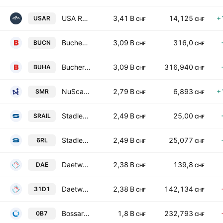
USA Rare Earth, Inc. Class A
3,41 B
14,125
+
USAR
CHF
CHF
Bucher Industries AG
3,09 B
316,0
BUCN
CHF
CHF
Bucher Industries AG
3,09 B
316,940
BUHA
CHF
CHF
NuScale Power Corporation Class A
2,79 B
6,893
+
SMR
CHF
CHF
Stadler Rail AG
2,49 B
25,00
SRAIL
CHF
CHF
Stadler Rail AG
2,49 B
25,077
6RL
CHF
CHF
Daetwyler Holding AG
2,38 B
139,8
DAE
CHF
CHF
Daetwyler Holding AG
2,38 B
142,134
31D1
CHF
CHF
Bossard Holding AG
1,8 B
232,793
0B7
CHF
CHF