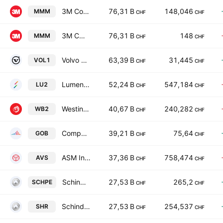
3M Company
76,31 B
148,046
MMM
CHF
CHF
3M Company
76,31 B
148
MMM
CHF
CHF
Volvo AB Class B
63,39 B
31,445
VOL1
CHF
CHF
Lumentum Holdings, Inc.
52,24 B
547,184
LU2
CHF
CHF
Westinghouse Air Brake Technologies Corporation
40,67 B
240,282
WB2
CHF
CHF
Compagnie de Saint-Gobain SA
39,21 B
75,64
GOB
CHF
CHF
ASM International N.V.
37,36 B
758,474
AVS
CHF
CHF
Schindler Holding Ltd. TEMP
27,53 B
265,2
SCHPE
CHF
CHF
Schindler Holding Ltd.
27,53 B
254,537
SHR
CHF
CHF