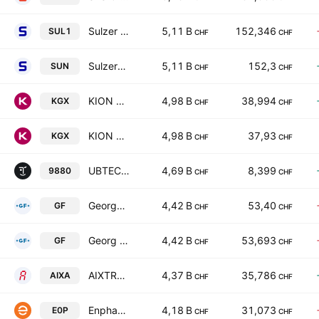
Sulzer AG
5,11 B
152,346
SUL1
CHF
CHF
Sulzer AG
5,11 B
152,3
SUN
CHF
CHF
KION GROUP AG
4,98 B
38,994
KGX
CHF
CHF
KION GROUP AG
4,98 B
37,93
KGX
CHF
CHF
UBTECH ROBOTICS CORP LTD Class H
4,69 B
8,399
9880
CHF
CHF
Georg Fischer AG
4,42 B
53,40
GF
CHF
CHF
Georg Fischer AG
4,42 B
53,693
GF
CHF
CHF
AIXTRON SE
4,37 B
35,786
AIXA
CHF
CHF
Enphase Energy, Inc.
4,18 B
31,073
E0P
CHF
CHF