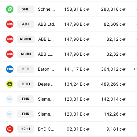
Schneider Electric SE
158,81 B
280,318
SND
CHF
CHF
ABB Ltd.
147,98 B
82,609
ABJ
CHF
CHF
ABB Ltd. TEMP
147,98 B
82,12
ABBNE
CHF
CHF
ABB Ltd.
147,98 B
82,32
ABBN
CHF
CHF
Eaton Corp. Plc
141,17 B
364,012
+
3EC
CHF
CHF
Deere & Company
134,24 B
489,269
DCO
CHF
CHF
Siemens Energy AG
120,31 B
142,014
ENR
CHF
CHF
Siemens Energy AG
120,31 B
142,26
ENR
CHF
CHF
BYD Company Limited Class H
92,81 B
9,181
1211
CHF
CHF