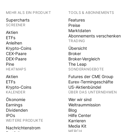
MEHR ALS EIN PRODUKT
TOOLS & ABONNEMENTS
Supercharts
Features
SCREENER
Preise
Marktdaten
Aktien
Abonnements verschenken
ETFs
TRADING
Anleihen
Krypto-Coins
Übersicht
CEX-Paare
Broker
DEX-Paare
Broker-Vergleich
Pine
The Leap
HEATMAPS
SONDERANGEBOTE
Aktien
Futures der CME Group
ETFs
Eurex-Termingeschäfte
Krypto-Coins
US-Aktienbündel
KALENDER
ÜBER DAS UNTERNEHMEN
Ökonomie
Wer wir sind
Earnings
Weltraummission
Dividenden
Blog
IPOs
Hilfe Center
WEITERE PRODUKTE
Karrieren
Media Kit
Nachrichtenstrom
MERCH