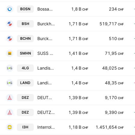
Bossard Holding AG
1,8 B
234
BOSN
CHF
CHF
Burckhardt Compression Holding AG
1,71 B
519,717
B5H
CHF
CHF
Burckhardt Compression Holding AG
1,71 B
510
BCHN
CHF
CHF
SUSS MicroTec SE
1,41 B
71,95
SMHN
CHF
CHF
Landis+Gyr Group AG
1,4 B
48,025
4LG
CHF
CHF
Landis+Gyr Group AG
1,4 B
48,35
LAND
CHF
CHF
DEUTZ AG
1,39 B
9,170
DEZ
CHF
CHF
DEUTZ AG
1,39 B
9,390
DEZ
CHF
CHF
Interroll Holding AG
1,18 B
1.451,654
I3H
CHF
CHF