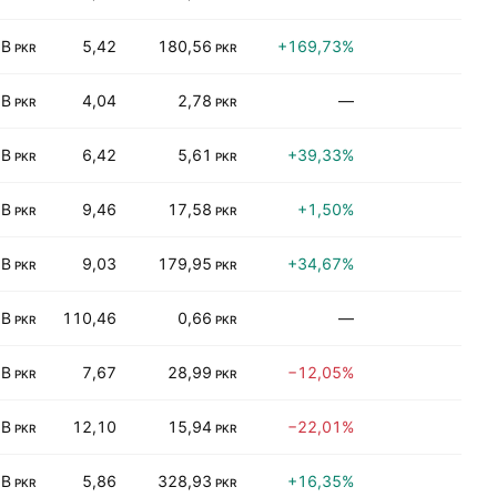
 B
5,42
180,56
+169,73%
0,
PKR
PKR
 B
4,04
2,78
—
0,
PKR
PKR
 B
6,42
5,61
+39,33%
8,
PKR
PKR
 B
9,46
17,58
+1,50%
5,
PKR
PKR
 B
9,03
179,95
+34,67%
6,
PKR
PKR
 B
110,46
0,66
—
0,
PKR
PKR
 B
7,67
28,99
−12,05%
3,
PKR
PKR
 B
12,10
15,94
−22,01%
7,
PKR
PKR
 B
5,86
328,93
+16,35%
10,
PKR
PKR