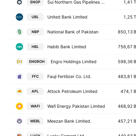
Sui Northern Gas Pipelines Limited
1,41 
SNGP
United Bank Limited
1,25 
UBL
National Bank of Pakistan
850,13 
NBP
Habib Bank Limited
756,67 
HBL
Engro Holdings Limited
598,36 
ENGROH
Fauji Fertilizer Co. Ltd.
483,81 
FFC
Attock Petroleum Limited
474,1 
APL
Wafi Energy Pakistan Limited
468,92 
WAFI
Meezan Bank Limited.
457,21 
MEBL
Lucky Cement Ltd.
449,63 
LUCK