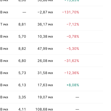
PKR
PKR
 B
—
−2,87
−131,70%
1,
PKR
PKR
 T
8,81
36,17
−7,12%
5,
PKR
PKR
 B
5,70
10,38
−0,78%
7,
PKR
PKR
 B
8,82
47,99
−5,30%
8,
PKR
PKR
 B
6,80
26,08
−31,62%
8,
PKR
PKR
 B
5,73
31,58
−12,36%
8,
PKR
PKR
 B
6,13
17,63
+8,08%
6,
PKR
PKR
 B
3,35
19,07
—
0,
PKR
PKR
 B
4,11
108,68
—
0,
PKR
PKR