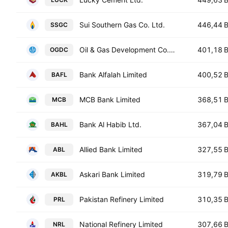
Sui Southern Gas Co. Ltd.
446,44 
SSGC
Oil & Gas Development Co. Ltd.
401,18 
OGDC
Bank Alfalah Limited
400,52 
BAFL
MCB Bank Limited
368,51 
MCB
Bank Al Habib Ltd.
367,04 
BAHL
Allied Bank Limited
327,55 
ABL
Askari Bank Limited
319,79 
AKBL
Pakistan Refinery Limited
310,35 
PRL
National Refinery Limited
307,66 
NRL