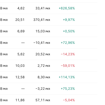
 B
4,62
33,41
+626,58%
1,
PKR
PKR
 B
20,51
370,41
+9,97%
7,
PKR
PKR
 B
6,69
15,03
+0,50%
7,
PKR
PKR
 B
—
−10,41
+72,96%
2,
PKR
PKR
 B
5,62
20,52
−14,23%
10,
PKR
PKR
 B
10,03
2,72
−59,01%
0,
PKR
PKR
 B
12,58
8,30
+114,13%
2,
PKR
PKR
 B
—
−3,22
+75,23%
0,
PKR
PKR
 B
11,86
57,11
−5,04%
4,
PKR
PKR