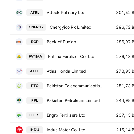
Attock Refinery Ltd
301,52 
ATRL
Cnergyico Pk Limited
296,72 
CNERGY
Bank of Punjab
286,97 
BOP
Fatima Fertilizer Co. Ltd.
276,18 
FATIMA
Atlas Honda Limited
273,93 
ATLH
Pakistan Telecommunication Co. Ltd. Class A
251,73 
PTC
Pakistan Petroleum Limited
244,98 
PPL
Engro Fertilizers Ltd.
237,13 
EFERT
Indus Motor Co. Ltd.
215,14 
INDU