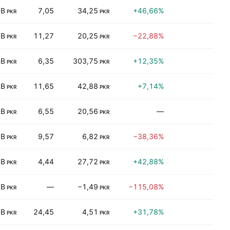
 B
7,05
34,25
+46,66%
3,
PKR
PKR
 B
11,27
20,25
−22,88%
5,
PKR
PKR
 B
6,35
303,75
+12,35%
3,
PKR
PKR
 B
11,65
42,88
+7,14%
8,
PKR
PKR
 B
6,55
20,56
—
0,
PKR
PKR
 B
9,57
6,82
−38,36%
13,
PKR
PKR
 B
4,44
27,72
+42,88%
8,
PKR
PKR
 B
—
−1,49
−115,08%
0,
PKR
PKR
 B
24,45
4,51
+31,78%
3,
PKR
PKR