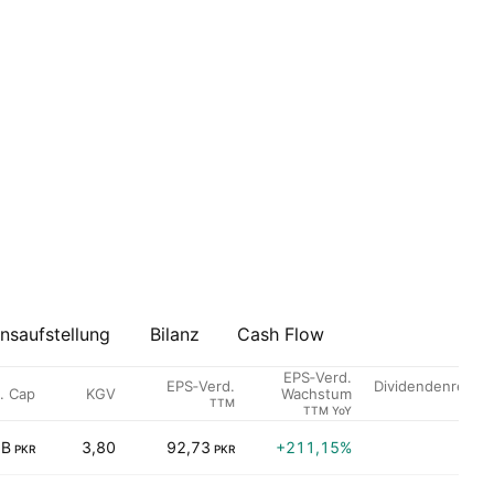
saufstellung
Bilanz
Cash Flow
EPS‑Verd.
EPS‑Verd.
Dividendenrendi
. Cap
KGV
Wachstum
TTM
TTM YoY
 B
3,80
92,73
+211,15%
2,
PKR
PKR