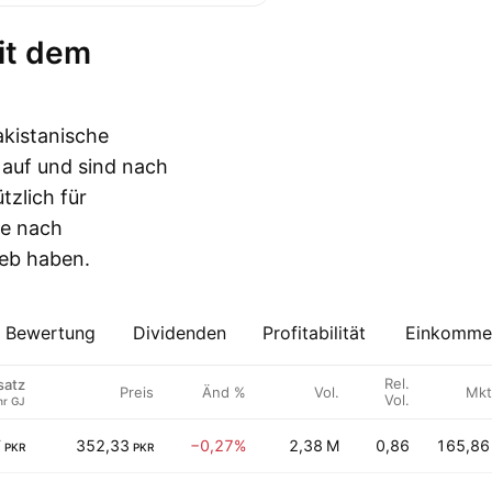
akistanische
auf und sind nach
tzlich für
he nach
ieb haben.
Bewertung
Dividenden
Profitabilität
Einkommen
Rel.
atz
Preis
Änd %
Vol.
Mkt
Vol.
hr GJ
T
352,33
−0,27%
2,38 M
0,86
165,86
PKR
PKR