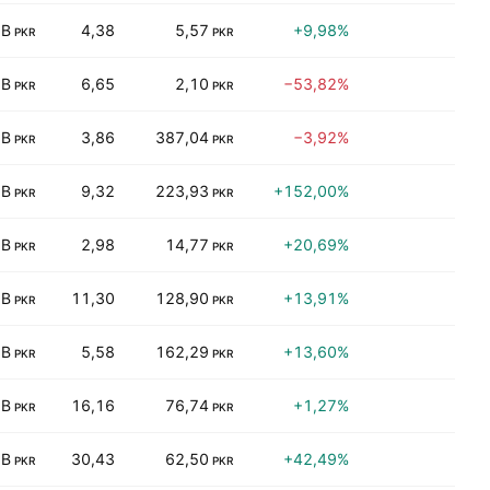
 B
4,38
5,57
+9,98%
0,
PKR
PKR
 B
6,65
2,10
−53,82%
0,
PKR
PKR
 B
3,86
387,04
−3,92%
0,
PKR
PKR
 B
9,32
223,93
+152,00%
0,
PKR
PKR
 B
2,98
14,77
+20,69%
0,
PKR
PKR
 B
11,30
128,90
+13,91%
8,
PKR
PKR
 B
5,58
162,29
+13,60%
5,
PKR
PKR
 B
16,16
76,74
+1,27%
4,
PKR
PKR
 B
30,43
62,50
+42,49%
0,
PKR
PKR