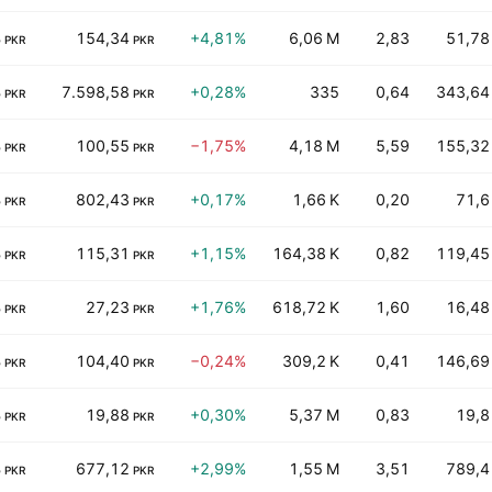
B
154,34
+4,81%
6,06 M
2,83
51,78
PKR
PKR
B
7.598,58
+0,28%
335
0,64
343,64
PKR
PKR
B
100,55
−1,75%
4,18 M
5,59
155,32
PKR
PKR
B
802,43
+0,17%
1,66 K
0,20
71,6
PKR
PKR
B
115,31
+1,15%
164,38 K
0,82
119,45
PKR
PKR
B
27,23
+1,76%
618,72 K
1,60
16,48
PKR
PKR
B
104,40
−0,24%
309,2 K
0,41
146,69
PKR
PKR
B
19,88
+0,30%
5,37 M
0,83
19,8
PKR
PKR
B
677,12
+2,99%
1,55 M
3,51
789,4
PKR
PKR