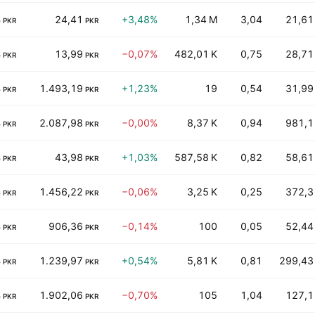
B
24,41
+3,48%
1,34 M
3,04
21,61
PKR
PKR
B
13,99
−0,07%
482,01 K
0,75
28,71
PKR
PKR
B
1.493,19
+1,23%
19
0,54
31,99
PKR
PKR
B
2.087,98
−0,00%
8,37 K
0,94
981,1
PKR
PKR
B
43,98
+1,03%
587,58 K
0,82
58,61
PKR
PKR
B
1.456,22
−0,06%
3,25 K
0,25
372,3
PKR
PKR
B
906,36
−0,14%
100
0,05
52,44
PKR
PKR
B
1.239,97
+0,54%
5,81 K
0,81
299,43
PKR
PKR
B
1.902,06
−0,70%
105
1,04
127,1
PKR
PKR