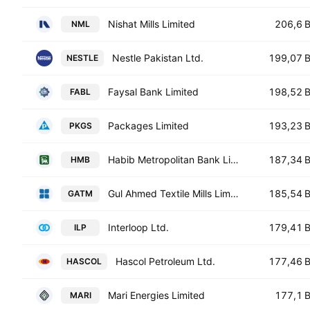
Nishat Mills Limited
206,6 
NML
Nestle Pakistan Ltd.
199,07 
NESTLE
Faysal Bank Limited
198,52 
FABL
Packages Limited
193,23 
PKGS
Habib Metropolitan Bank Limited
187,34 
HMB
Gul Ahmed Textile Mills Limited
185,54 
GATM
Interloop Ltd.
179,41 
ILP
Hascol Petroleum Ltd.
177,46 
HASCOL
Mari Energies Limited
177,1 
MARI