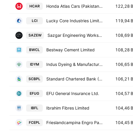
Honda Atlas Cars (Pakistan) Ltd.
122,28 
HCAR
Lucky Core Industries Limited
119,94 
LCI
Sazgar Engineering Works Limited
108,69 
SAZEW
Bestway Cement Limited
108,28 
BWCL
Indus Dyeing & Manufacturing Co. Ltd.
106,65 
IDYM
Standard Chartered Bank (Pakistan) Limited
106,21 
SCBPL
EFU General Insurance Ltd.
104,57 
EFUG
Ibrahim Fibres Limited
104,46 
IBFL
Frieslandcampina Engro Pakistan Limited
104,45 
FCEPL