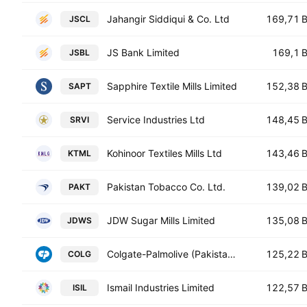
Jahangir Siddiqui & Co. Ltd
169,71 
JSCL
JS Bank Limited
169,1 
JSBL
Sapphire Textile Mills Limited
152,38 
SAPT
Service Industries Ltd
148,45 
SRVI
Kohinoor Textiles Mills Ltd
143,46 
KTML
Pakistan Tobacco Co. Ltd.
139,02 
PAKT
JDW Sugar Mills Limited
135,08 
JDWS
Colgate-Palmolive (Pakistan) Limited
125,22 
COLG
Ismail Industries Limited
122,57 
ISIL