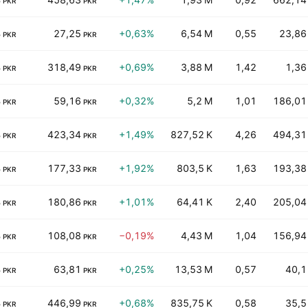
PKR
PKR
B
27,25
+0,63%
6,54 M
0,55
23,86
PKR
PKR
B
318,49
+0,69%
3,88 M
1,42
1,36
PKR
PKR
B
59,16
+0,32%
5,2 M
1,01
186,01
PKR
PKR
B
423,34
+1,49%
827,52 K
4,26
494,31
PKR
PKR
B
177,33
+1,92%
803,5 K
1,63
193,38
PKR
PKR
B
180,86
+1,01%
64,41 K
2,40
205,04
PKR
PKR
B
108,08
−0,19%
4,43 M
1,04
156,94
PKR
PKR
B
63,81
+0,25%
13,53 M
0,57
40,1
PKR
PKR
B
446,99
+0,68%
835,75 K
0,58
35,5
PKR
PKR