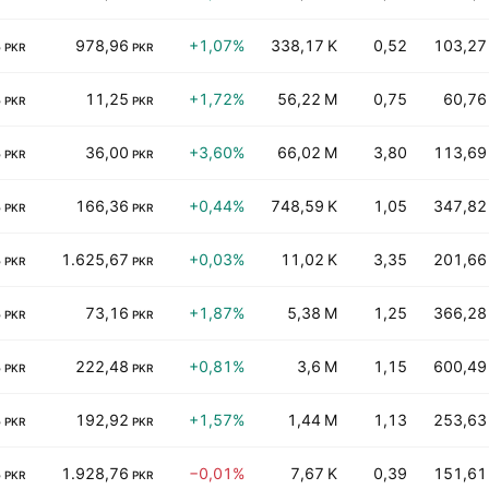
B
978,96
+1,07%
338,17 K
0,52
103,27
PKR
PKR
B
11,25
+1,72%
56,22 M
0,75
60,76
PKR
PKR
B
36,00
+3,60%
66,02 M
3,80
113,69
PKR
PKR
B
166,36
+0,44%
748,59 K
1,05
347,82
PKR
PKR
B
1.625,67
+0,03%
11,02 K
3,35
201,66
PKR
PKR
B
73,16
+1,87%
5,38 M
1,25
366,28
PKR
PKR
B
222,48
+0,81%
3,6 M
1,15
600,49
PKR
PKR
B
192,92
+1,57%
1,44 M
1,13
253,63
PKR
PKR
B
1.928,76
−0,01%
7,67 K
0,39
151,61
PKR
PKR