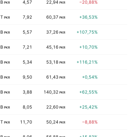
 B
4,57
22,94
−20,88%
2,
PKR
PKR
 T
7,92
60,37
+36,53%
6,
PKR
PKR
 B
5,57
37,26
+107,75%
16,
PKR
PKR
 B
7,21
45,16
+10,70%
5,
PKR
PKR
 B
5,34
53,18
+116,21%
0,
PKR
PKR
 B
9,50
61,43
+0,54%
6,
PKR
PKR
 B
3,88
140,32
+62,55%
6,
PKR
PKR
 B
8,05
22,60
+25,42%
3,
PKR
PKR
 T
11,70
50,24
−8,88%
4,
PKR
PKR
 B
8,06
56,88
+15,83%
0,