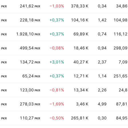
B
241,62
−1,03%
378,33 K
0,34
34,86
PKR
PKR
B
228,18
+0,37%
104,16 K
1,42
104,98
PKR
PKR
B
1.928,10
+0,37%
69,89 K
0,74
116,12
PKR
PKR
B
499,54
−0,08%
18,46 K
0,94
298,09
PKR
PKR
B
134,72
+3,01%
40,27 K
2,37
7,09
PKR
PKR
B
65,24
+0,37%
12,71 K
1,14
251,65
PKR
PKR
B
123,00
−0,81%
13,34 K
2,26
24,8
PKR
PKR
B
278,03
−1,69%
3,46 K
4,99
87,81
PKR
PKR
B
110,27
−0,50%
265,81 K
0,30
84,95
PKR
PKR