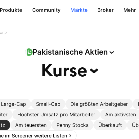
Produkte
Community
Märkte
Broker
Mehr
satz
Pakistanische
Aktien
Kurse
Large-Cap
Small-Cap
Die größten Arbeitgeber
iter
Höchster Umsatz pro Mitarbeiter
Am aktivsten
tz
Am teuersten
Penny Stocks
Überkauft
Üb
Sie im Screener weitere Listen