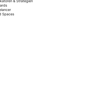
ikatoren & Strategien
ards
elancer
d Spaces