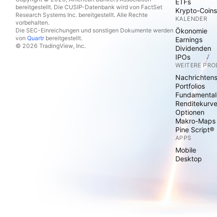
ETFs
bereitgestellt. Die CUSIP-Datenbank wird von FactSet
Krypto-Coins
Research Systems Inc. bereitgestellt. Alle Rechte
KALENDER
vorbehalten.
Die SEC-Einreichungen und sonstigen Dokumente werden
Ökonomie
von
Quartr
bereitgestellt.
Earnings
© 2026 TradingView, Inc.
Dividenden
IPOs
WEITERE PR
Nachrichten
Portfolios
Fundamental
Renditekurv
Optionen
Makro-Maps
Pine Script®
APPS
Mobile
Desktop