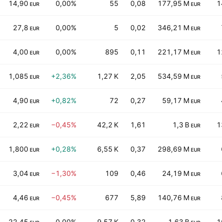
14,90
0,00%
55
0,08
177,95 M
1
EUR
EUR
27,8
0,00%
5
0,02
346,21 M
EUR
EUR
4,00
0,00%
895
0,11
221,17 M
1
EUR
EUR
1,085
+2,36%
1,27 K
2,05
534,59 M
EUR
EUR
4,90
+0,82%
72
0,27
59,17 M
EUR
EUR
2,22
−0,45%
42,2 K
1,61
1,3 B
1
EUR
EUR
1,800
+0,28%
6,55 K
0,37
298,69 M
EUR
EUR
3,04
−1,30%
109
0,46
24,19 M
EUR
EUR
4,46
−0,45%
677
5,89
140,76 M
EUR
EUR
22,45
0,00%
9,57 K
0,32
1,63 B
1