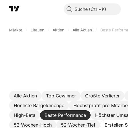
Suche
Märkte
/
Litauen
/
Aktien
/
Alle Aktien
/
Beste Perform
Alle Aktien
Top Gewinner
Größte Verlierer
Höchste Bargeldmenge
Höchstprofit pro Mitarbe
High-Beta
Beste Performance
Höchster Umsa
52-Wochen-Hoch
52-Wochen-Tief
Erstellen 