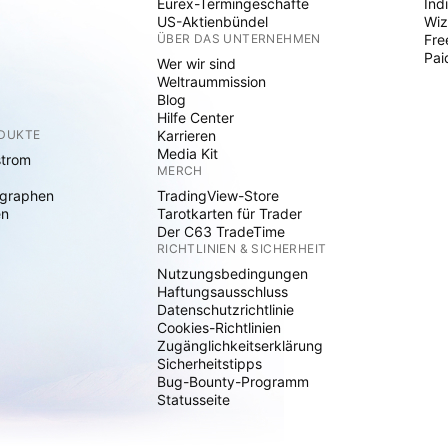
Eurex-Termingeschäfte
Ind
US-Aktienbündel
Wiz
ÜBER DAS UNTERNEHMEN
Fre
Pai
Wer wir sind
Weltraummission
Blog
Hilfe Center
ODUKTE
Karrieren
Media Kit
strom
MERCH
graphen
TradingView-Store
en
Tarotkarten für Trader
Der C63 TradeTime
RICHTLINIEN & SICHERHEIT
Nutzungsbedingungen
Haftungsausschluss
Datenschutzrichtlinie
Cookies-Richtlinien
Zugänglichkeitserklärung
Sicherheitstipps
Bug-Bounty-Programm
Statusseite