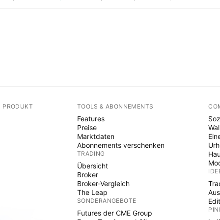
N PRODUKT
TOOLS & ABONNEMENTS
CO
Features
Soz
Preise
Wal
Marktdaten
Ein
Abonnements verschenken
Ur
TRADING
Hau
Mod
Übersicht
IDE
Broker
Broker-Vergleich
Tra
The Leap
Aus
SONDERANGEBOTE
Edi
PIN
Futures der CME Group