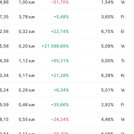
4,86
1,00
−51,70%
1,54%
Verbra
EUR
7,35
3,78
+5,48%
3,60%
Finan
EUR
2,56
0,32
+22,74%
6,75%
Einzel
EUR
5,56
0,20
+21.588,89%
5,09%
Versor
EUR
4,39
1,12
+65,31%
0,00%
Techno
EUR
3,34
0,17
+21,28%
6,28%
Kommu
EUR
6,24
0,29
+6,34%
5,01%
Verarb
EUR
6,59
0,46
+35,66%
2,92%
Finan
EUR
8,15
0,55
−24,24%
4,46%
Verbra
EUR
0,64
2,11
−36,70%
6,08%
Versor