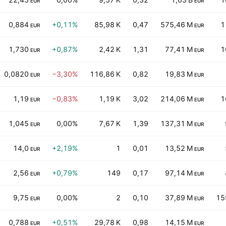
EUR
EUR
0,884
+0,11%
85,98 K
0,47
575,46 M
1
EUR
EUR
1,730
+0,87%
2,42 K
1,31
77,41 M
1
EUR
EUR
0,0820
−3,30%
116,86 K
0,82
19,83 M
EUR
EUR
1,19
−0,83%
1,19 K
3,02
214,06 M
1
EUR
EUR
1,045
0,00%
7,67 K
1,39
137,31 M
EUR
EUR
14,0
+2,19%
1
0,01
13,52 M
EUR
EUR
2,56
+0,79%
149
0,17
97,14 M
EUR
EUR
9,75
0,00%
2
0,10
37,89 M
15
EUR
EUR
0,788
+0,51%
29,78 K
0,98
14,15 M
EUR
EUR