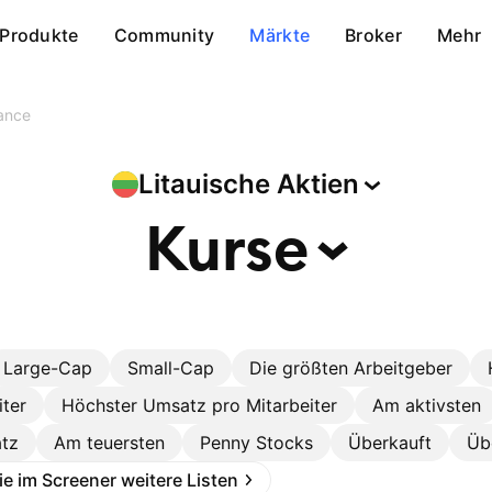
Produkte
Community
Märkte
Broker
Mehr
ance
Litauische
Aktien
Kurse
Large-Cap
Small-Cap
Die größten Arbeitgeber
iter
Höchster Umsatz pro Mitarbeiter
Am aktivsten
tz
Am teuersten
Penny Stocks
Überkauft
Üb
Sie im Screener weitere Listen