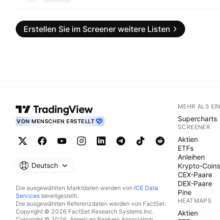
Erstellen Sie im Screener weitere Listen
MEHR ALS EI
Supercharts
VON MENSCHEN ERSTELLT
SCREENER
Aktien
ETFs
Anleihen
Deutsch
Krypto-Coins
CEX-Paare
DEX-Paare
Die ausgewählten Marktdaten werden von
ICE Data
Pine
Services
bereitgestellt.
HEATMAPS
Die ausgewählten Referenzdaten werden von FactSet.
Copyright © 2026 FactSet Research Systems Inc.
Aktien
Copyright © 2026, American Bankers Association