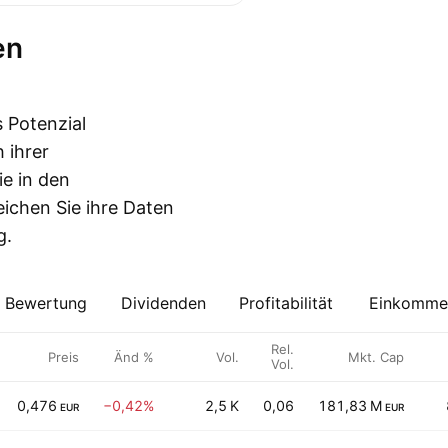
s Potenzial
 ihrer
ie in den
ichen Sie ihre Daten
g.
Bewertung
Dividenden
Profitabilität
Einkommen
Rel.
Preis
Änd %
Vol.
Mkt. Cap
Vol.
0,476
−0,42%
2,5 K
0,06
181,83 M
EUR
EUR