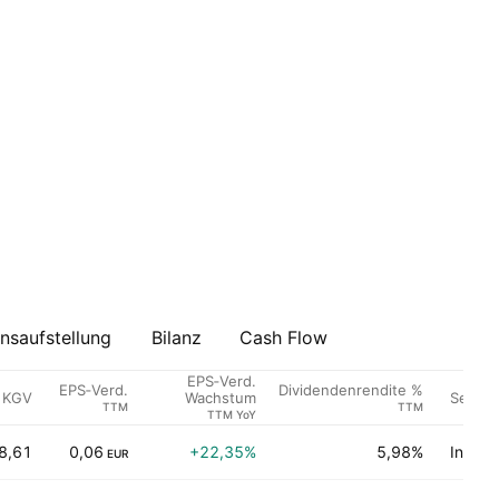
saufstellung
Bilanz
Cash Flow
EPS‑Verd.
EPS‑Verd.
Dividendenrendite %
KGV
Sektor
Wachstum
TTM
TTM
TTM YoY
8,61
0,06
+22,35%
5,98%
Indust
EUR