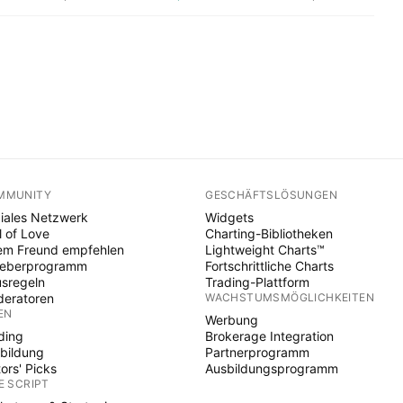
MMUNITY
GESCHÄFTSLÖSUNGEN
iales Netzwerk
Widgets
l of Love
Charting-Bibliotheken
em Freund empfehlen
Lightweight Charts™
heberprogramm
Fortschrittliche Charts
sregeln
Trading-Plattform
eratoren
WACHSTUMSMÖGLICHKEITEN
EN
Werbung
ding
Brokerage Integration
bildung
Partnerprogramm
tors' Picks
Ausbildungsprogramm
E SCRIPT