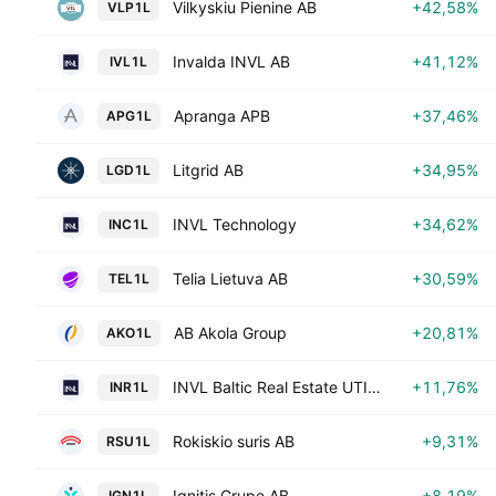
Vilkyskiu Pienine AB
+42,58%
VLP1L
Invalda INVL AB
+41,12%
IVL1L
Apranga APB
+37,46%
APG1L
Litgrid AB
+34,95%
LGD1L
INVL Technology
+34,62%
INC1L
Telia Lietuva AB
+30,59%
TEL1L
AB Akola Group
+20,81%
AKO1L
INVL Baltic Real Estate UTIB EUR
+11,76%
INR1L
Rokiskio suris AB
+9,31%
RSU1L
Ignitis Grupe AB
+8,19%
IGN1L