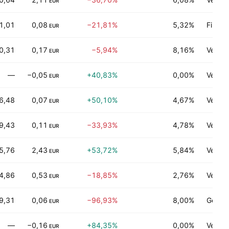
EUR
1,01
0,08
−21,81%
5,32%
Finan
EUR
0,31
0,17
−5,94%
8,16%
Verbra
EUR
—
−0,05
+40,83%
0,00%
Verarb
EUR
6,48
0,07
+50,10%
4,67%
Versor
EUR
9,43
0,11
−33,93%
4,78%
Verarb
EUR
5,76
2,43
+53,72%
5,84%
Vertri
EUR
4,86
0,53
−18,85%
2,76%
Verbra
EUR
9,31
0,06
−96,93%
8,00%
Gebra
EUR
—
−0,16
+84,35%
0,00%
Verbra
EUR