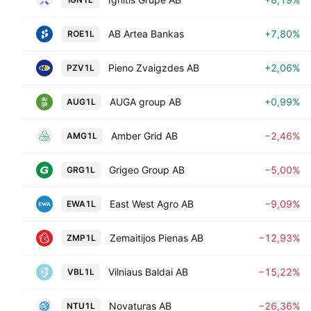
AB Artea Bankas
+7,80%
ROE1L
Pieno Zvaigzdes AB
+2,06%
PZV1L
AUGA group AB
+0,99%
AUG1L
Amber Grid AB
−2,46%
AMG1L
Grigeo Group AB
−5,00%
GRG1L
East West Agro AB
−9,09%
EWA1L
Zemaitijos Pienas AB
−12,93%
ZMP1L
Vilniaus Baldai AB
−15,22%
VBL1L
Novaturas AB
−26,36%
NTU1L