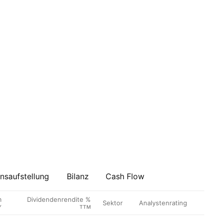
saufstellung
Bilanz
Cash Flow
m
Dividendenrendite %
Sektor
Analystenrating
Y
TTM