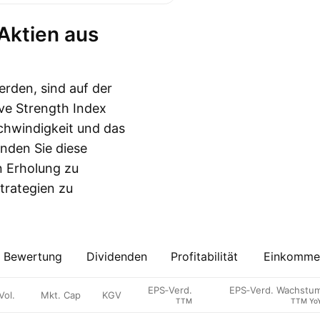
erden, sind auf der
ive Strength Index
schwindigkeit und das
nden Sie diese
n Erholung zu
strategien zu
Bewertung
Dividenden
Profitabilität
Einkommen
EPS‑Verd.
EPS‑Verd. Wachstu
Vol.
Mkt. Cap
KGV
TTM
TTM Yo