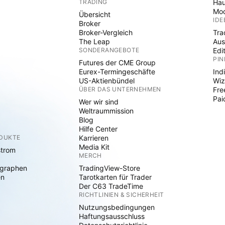
TRADING
Hau
Mod
Übersicht
IDE
Broker
Broker-Vergleich
Tra
The Leap
Aus
SONDERANGEBOTE
Edi
PIN
Futures der CME Group
Eurex-Termingeschäfte
Ind
US-Aktienbündel
Wiz
ÜBER DAS UNTERNEHMEN
Fre
Pai
Wer wir sind
Weltraummission
Blog
Hilfe Center
ODUKTE
Karrieren
Media Kit
strom
MERCH
graphen
TradingView-Store
en
Tarotkarten für Trader
Der C63 TradeTime
RICHTLINIEN & SICHERHEIT
Nutzungsbedingungen
Haftungsausschluss