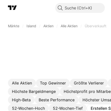
Suche
Märkte
/
Island
/
Aktien
/
Alle Aktien
/
Überverkauft
Alle Aktien
Top Gewinner
Größte Verlierer
Höchste Bargeldmenge
Höchstprofit pro Mitarbe
High-Beta
Beste Performance
Höchster Umsa
52-Wochen-Hoch
52-Wochen-Tief
Erstellen 