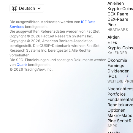
Anleihen
Deutsch
Krypto-Coins
CEX-Paare
DEX-Paare
Die ausgewählten Marktdaten werden von
ICE Data
Pine
Services
bereitgestellt.
HEATMAPS
Die ausgewählten Referenzdaten werden von FactSet.
Copyright © 2026 FactSet Research Systems Inc.
Aktien
Copyright © 2026, American Bankers Association
ETFs
bereitgestellt. Die CUSIP-Datenbank wird von FactSet
Krypto-Coins
Research Systems Inc. bereitgestellt. Alle Rechte
KALENDER
vorbehalten.
Die SEC-Einreichungen und sonstigen Dokumente werden
Ökonomie
von
Quartr
bereitgestellt.
Earnings
© 2026 TradingView, Inc.
Dividenden
IPOs
WEITERE PR
Nachrichten
Portfolios
Fundamental
Renditekurv
Optionen
Makro-Maps
Pine Script®
APPS