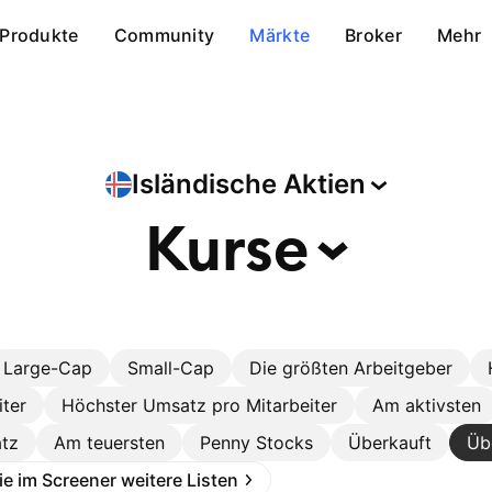
Produkte
Community
Märkte
Broker
Mehr
Isländische
Aktien
Kurse
Large-Cap
Small-Cap
Die größten Arbeitgeber
iter
Höchster Umsatz pro Mitarbeiter
Am aktivsten
tz
Am teuersten
Penny Stocks
Überkauft
Üb
Sie im Screener weitere Listen