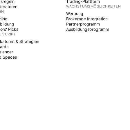
sregeln
Trading-Plattform
eratoren
WACHSTUMSMÖGLICHKEITEN
EN
Werbung
ding
Brokerage Integration
bildung
Partnerprogramm
tors' Picks
Ausbildungsprogramm
E SCRIPT
ikatoren & Strategien
ards
elancer
d Spaces