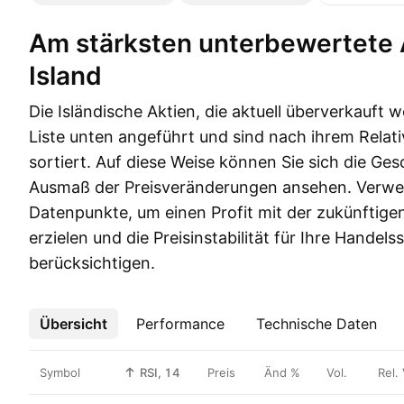
Am stärksten unterbewertete Aktien aus
Island
Die Isländische Aktien, die aktuell überverkauft w
Liste unten angeführt und sind nach ihrem Relat
sortiert. Auf diese Weise können Sie sich die Ge
Ausmaß der Preisveränderungen ansehen. Verwe
Datenpunkte, um einen Profit mit der zukünftige
erzielen und die Preisinstabilität für Ihre Handels
berücksichtigen.
Übersicht
Mehr
Performance
Technische Daten
Symbol
RSI, 14
Preis
Änd %
Vol.
Rel. 