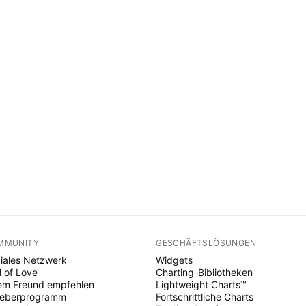
MMUNITY
GESCHÄFTSLÖSUNGEN
iales Netzwerk
Widgets
l of Love
Charting-Bibliotheken
em Freund empfehlen
Lightweight Charts™
heberprogramm
Fortschrittliche Charts