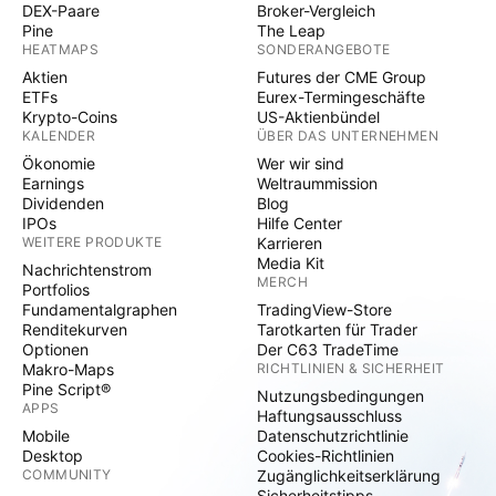
DEX-Paare
Broker-Vergleich
Pine
The Leap
HEATMAPS
SONDERANGEBOTE
Aktien
Futures der CME Group
ETFs
Eurex-Termingeschäfte
Krypto-Coins
US-Aktienbündel
KALENDER
ÜBER DAS UNTERNEHMEN
Ökonomie
Wer wir sind
Earnings
Weltraummission
Dividenden
Blog
IPOs
Hilfe Center
WEITERE PRODUKTE
Karrieren
Media Kit
Nachrichtenstrom
MERCH
Portfolios
Fundamentalgraphen
TradingView-Store
Renditekurven
Tarotkarten für Trader
Optionen
Der C63 TradeTime
Makro-Maps
RICHTLINIEN & SICHERHEIT
Pine Script®
Nutzungsbedingungen
APPS
Haftungsausschluss
Mobile
Datenschutzrichtlinie
Desktop
Cookies-Richtlinien
COMMUNITY
Zugänglichkeitserklärung
Sicherheitstipps