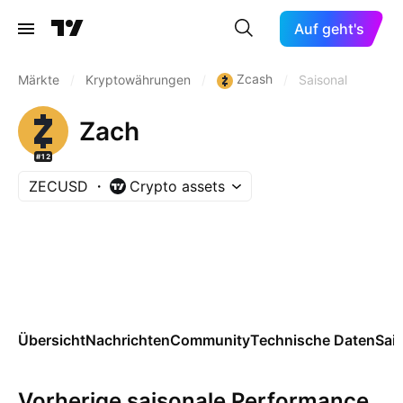
Auf geht's
Zcash
Märkte
/
Kryptowährungen
/
/
Saisonal
Zach
#12
ZECUSD
Crypto assets
Übersicht
Nachrichten
Community
Technische Daten
Sai
Vorherige saisonale Performance