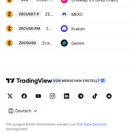
ZEC / Tether PERPETUAL FUTURES
MEXC
ZECUSDT.P
ZECUSD Multi Collateral Perpetual Futures Contract
Kraken
ZECUSD.PM
Zcash / Gemini Dollar
Gemini
ZECGUSD
VON MENSCHEN ERSTELLT
Deutsch
Die ausgewählten Marktdaten werden von
ICE Data Services
bereitgestellt.