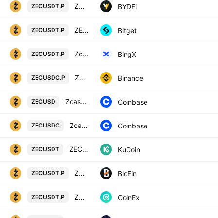
ZCASH / USD TETHER PERPETUAL SWAP CONTRACT
BYDFi
ZECUSDT.P
ZECUSDTPERP PERPETUAL MIX CONTRACT
Bitget
ZECUSDT.P
Zcash/USD Tether Perpetual Contract
BingX
ZECUSDT.P
Zcash / USD Coin PERPETUAL CONTRACT
Binance
ZECUSDC.P
Zcash / US Dollar
Coinbase
ZECUSD
Zcash / USDC
Coinbase
ZECUSDC
ZEC / Tether
KuCoin
ZECUSDT
ZCASH/USD TETHER PERPETUAL SWAP CONTRACT
BloFin
ZECUSDT.P
ZCASH / TETHER PERPETUAL CONTRACT
CoinEx
ZECUSDT.P