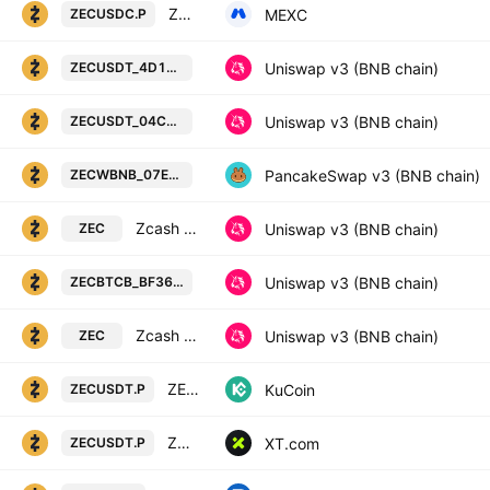
ZEC / Tether PERPETUAL FUTURES
MEXC
ZECUSDC.P
Zcash Token / Tether USD on BSC
Uniswap v3 (BNB chain)
ZECUSDT_4D1B90
Zcash Token / Tether USD on BSC 
Uniswap v3 (BNB chain)
ZECUSDT_04CC3D
Zcash Token / Wrapped BNB on BS
PancakeSwap v3 (BNB chain)
ZECWBNB_07E179
Zcash Token / BTCB Token
Uniswap v3 (BNB chain)
ZEC
Zcash Token / BTCB Token on BSC 
Uniswap v3 (BNB chain)
ZECBTCB_BF3693
Zcash Token / WBNB
Uniswap v3 (BNB chain)
ZEC
ZEC/Tether Perpetual Contract
KuCoin
ZECUSDT.P
ZCASH/USDT PERPETUAL SWAP CONTRACT
XT.com
ZECUSDT.P