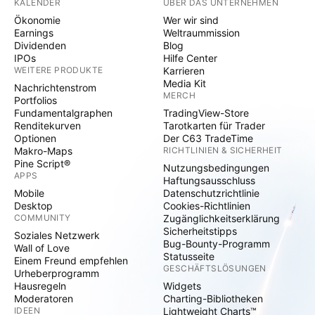
KALENDER
ÜBER DAS UNTERNEHMEN
Ökonomie
Wer wir sind
Earnings
Weltraummission
Dividenden
Blog
IPOs
Hilfe Center
WEITERE PRODUKTE
Karrieren
Media Kit
Nachrichtenstrom
MERCH
Portfolios
Fundamentalgraphen
TradingView-Store
Renditekurven
Tarotkarten für Trader
Optionen
Der C63 TradeTime
Makro-Maps
RICHTLINIEN & SICHERHEIT
Pine Script®
Nutzungsbedingungen
APPS
Haftungsausschluss
Mobile
Datenschutzrichtlinie
Desktop
Cookies-Richtlinien
COMMUNITY
Zugänglichkeitserklärung
Sicherheitstipps
Soziales Netzwerk
Bug-Bounty-Programm
Wall of Love
Statusseite
Einem Freund empfehlen
GESCHÄFTSLÖSUNGEN
Urheberprogramm
Hausregeln
Widgets
Moderatoren
Charting-Bibliotheken
IDEEN
Lightweight Charts™