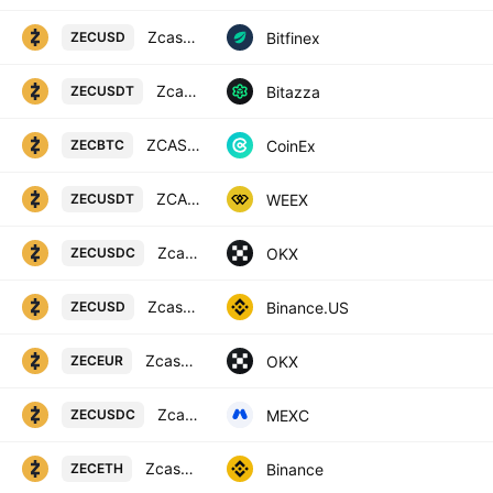
Zcash / Dollar
Bitfinex
ZECUSD
Zcash / USD Tether
Bitazza
ZECUSDT
ZCASH / BITCOIN
CoinEx
ZECBTC
ZCASH/TETHERUS
WEEX
ZECUSDT
Zcash/USDC
OKX
ZECUSDC
Zcash / USD
Binance.US
ZECUSD
Zcash/EUR
OKX
ZECEUR
Zcash / USDC
MEXC
ZECUSDC
Zcash / Ethereum
Binance
ZECETH