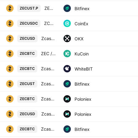
ZECF0 / USTF0
Bitfinex
ZECUST.P
ZCASH / USD COIN
CoinEx
ZECUSDC
Zcash/USD
OKX
ZECUSD
ZEC / Bitcoin
KuCoin
ZECBTC
Zcash / Bitcoin
WhiteBIT
ZECBTC
Zcash / UST
Bitfinex
ZECUST
Zcash / Bitcoin
Poloniex
ZECBTC
Zcash / US Dollar
Poloniex
ZECUSD
Zcash / Bitcoin
Bitfinex
ZECBTC