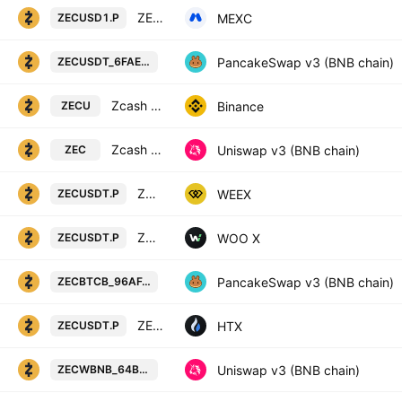
ZEC / Tether PERPETUAL FUTURES
MEXC
ZECUSD1.P
Zcash Token / Tether USD on BSC 
PancakeSwap v3 (BNB chain)
ZECUSDT_6FAE73
Zcash / U
Binance
ZECU
Zcash Token / USDT
Uniswap v3 (BNB chain)
ZEC
ZCASH/TETHERUS PERPETUAL CONTRACT
WEEX
ZECUSDT.P
ZCASH / TETHER PERPETUAL FUTURES
WOO X
ZECUSDT.P
Zcash Token / BTCB Token on BSC 
PancakeSwap v3 (BNB chain)
ZECBTCB_96AFAF
ZEC Perpetual LinearSwap Contract
HTX
ZECUSDT.P
Zcash Token / Wrapped BNB on BS
Uniswap v3 (BNB chain)
ZECWBNB_64B0B5