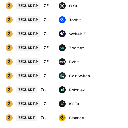
ZECUSDT Perpetual Swap Contract
OKX
ZECUSDT.P
Zcash/TetherUS
Toobit
ZECUSDT.P
Zcash perpetual contract
WhiteBIT
ZECUSDT.P
ZECUSDT Perpetual Contract
Zoomex
ZECUSDT.P
ZECUSDT Perpetual Contract
Bybit
ZECUSDT.P
ZCASH/USD TETHER PERPETUAL SWAP CONTRACT
CoinSwitch
ZECUSDT.P
Zcash / Tether USD
Poloniex
ZECUSDT
Zcash / USDT PERPETUAL SWAP CONTRACT
KCEX
ZECUSDT.P
Zcash / TetherUS
Binance
ZECUSDT