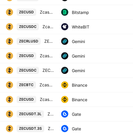
Zcash / U.S. dollar
Bitstamp
ZECUSD
Zcash / USD Coin
WhiteBIT
ZECUSDC
ZECRL / U.S. Dollar
Gemini
ZECRLUSD
Zcash / U.S. Dollar
Gemini
ZECUSD
ZECU / SDC
Gemini
ZECUSDC
Zcash / Bitcoin
Binance
ZECBTC
Zcash / US Dollar
Binance
ZECUSD
ZEC3xLong/Tether
Gate
ZECUSDT.3L
ZEC3xShort/Tether
Gate
ZECUSDT.3S