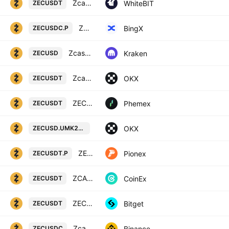
Zcash / Tether US
WhiteBIT
ZECUSDT
Zcash/USD Coin Perpetual Contract
BingX
ZECUSDC.P
Zcash / U. S. Dollar
Kraken
ZECUSD
Zcash/USDT
OKX
ZECUSDT
ZEC / USDT Spot Trading Pair
Phemex
ZECUSDT
ZECUSD UM X-Perp Contract (May 203
OKX
ZECUSD.UMK2031
ZEC USDT PERPETUAL
Pionex
ZECUSDT.P
ZCASH / TETHER
CoinEx
ZECUSDT
ZECUSDT SPOT
Bitget
ZECUSDT
Zcash / USD Coin
Binance
ZECUSDC