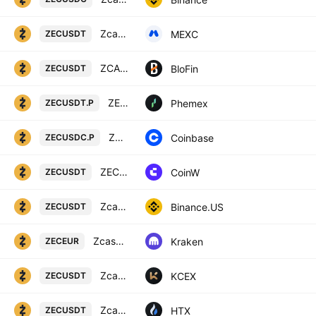
Zcash / USDT
MEXC
ZECUSDT
ZCASH/USD TETHER
BloFin
ZECUSDT
ZEC Linear Perpetual Futures Contract
Phemex
ZECUSDT.P
ZEC / USDC PERPETUAL CONTRACT
Coinbase
ZECUSDC.P
ZEC/USDT TETHER
CoinW
ZECUSDT
Zcash / TetherUS
Binance.US
ZECUSDT
Zcash / Euro
Kraken
ZECEUR
Zcash / USDT
KCEX
ZECUSDT
Zcash / Tether USD
HTX
ZECUSDT