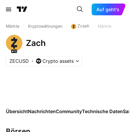
Auf geht's
Zcash
Märkte
/
Kryptowährungen
/
/
Märkte
Zach
#12
ZECUSD
Crypto assets
Übersicht
Nachrichten
Community
Technische Daten
Sai
Börsen