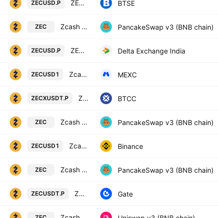
ZECUSD Futures Contract (Perpetual)
BTSE
ZECUSD.P
Zcash Token / BTCB Token
PancakeSwap v3 (BNB chain)
ZEC
ZEC perpetual future quoted in USD
Delta Exchange India
ZECUSD.P
Zcash / USD1
MEXC
ZECUSD1
ZECX vs Tether USD PERPETUAL CONTRACT
BTCC
ZECXUSDT.P
Zcash Token / USDT
PancakeSwap v3 (BNB chain)
ZEC
Zcash / USD1
Binance
ZECUSD1
Zcash Token / WBNB
PancakeSwap v3 (BNB chain)
ZEC
ZCASH / TETHERUS PERPETUAL CONTRACT
Gate
ZECUSDT.P
Zcash Token / USDT
Uniswap v3 (BNB chain)
ZEC