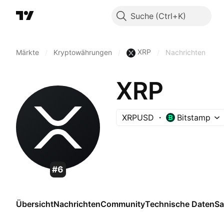
Suche
XRP
Märkte
/
Kryptowährungen
/
/
Nachrichten
XRP
XRPUSD
Bitstamp
#6
Übersicht
Nachrichten
Community
Technische Daten
Sa