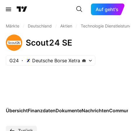
Auf geht's
Märkte
/
Deutschland
/
Aktien
/
Technologie Dienstleistun
Scout24 SE
G24
Deutsche Borse Xetra
Übersicht
Finanzdaten
Dokumente
Nachrichten
Communi
Zurück