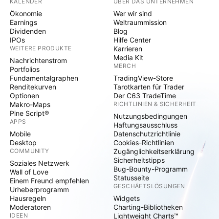
KALENDER
ÜBER DAS UNTERNEHMEN
Ökonomie
Wer wir sind
Earnings
Weltraummission
Dividenden
Blog
IPOs
Hilfe Center
WEITERE PRODUKTE
Karrieren
Media Kit
Nachrichtenstrom
MERCH
Portfolios
Fundamentalgraphen
TradingView-Store
Renditekurven
Tarotkarten für Trader
Optionen
Der C63 TradeTime
Makro-Maps
RICHTLINIEN & SICHERHEIT
Pine Script®
Nutzungsbedingungen
APPS
Haftungsausschluss
Mobile
Datenschutzrichtlinie
Desktop
Cookies-Richtlinien
COMMUNITY
Zugänglichkeitserklärung
Sicherheitstipps
Soziales Netzwerk
Bug-Bounty-Programm
Wall of Love
Statusseite
Einem Freund empfehlen
GESCHÄFTSLÖSUNGEN
Urheberprogramm
Hausregeln
Widgets
Moderatoren
Charting-Bibliotheken
IDEEN
Lightweight Charts™