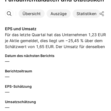
Übersicht
Auszüge
Statistiken
Di
Mehr
EPS und Umsatz
Für das letzte Quartal hat das Unternehmen 1,23 EUR
je Aktie gemeldet, dies liegt um −25,45 % über dem
Schätzwert von 1,65 EUR. Der Umsatz für denselben
Zeitraum hat ‪162,00 M‬ EUR erreicht, trotz einer
Datum des nächsten Berichts
Schätzung von ‪160,30 M‬ EUR. Für das nächste
—
Quartal erwarten die Analysten einen Gewinn je Aktie
von 1,79 EUR und einen Umsatz von ‪166,10 M‬ EUR.
Berichtzeitraum
—
EPS-Schätzung
—
Umsatzschätzung
—