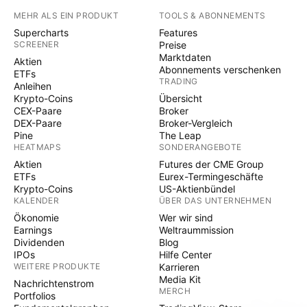
MEHR ALS EIN PRODUKT
TOOLS & ABONNEMENTS
Supercharts
Features
SCREENER
Preise
Marktdaten
Aktien
Abonnements verschenken
ETFs
TRADING
Anleihen
Krypto-Coins
Übersicht
CEX-Paare
Broker
DEX-Paare
Broker-Vergleich
Pine
The Leap
HEATMAPS
SONDERANGEBOTE
Aktien
Futures der CME Group
ETFs
Eurex-Termingeschäfte
Krypto-Coins
US-Aktienbündel
KALENDER
ÜBER DAS UNTERNEHMEN
Ökonomie
Wer wir sind
Earnings
Weltraummission
Dividenden
Blog
IPOs
Hilfe Center
WEITERE PRODUKTE
Karrieren
Media Kit
Nachrichtenstrom
MERCH
Portfolios