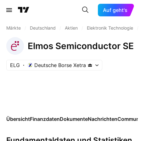
Auf geht's
Märkte
/
Deutschland
/
Aktien
/
Elektronik Technologie
/
Elmos Semiconductor SE
ELG
Deutsche Borse Xetra
Übersicht
Finanzdaten
Dokumente
Nachrichten
Communi
Fundamentaldaten und Statistiken