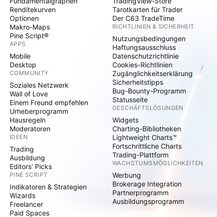
Fundamentalgraphen
TradingView-Store
Renditekurven
Tarotkarten für Trader
Optionen
Der C63 TradeTime
Makro-Maps
RICHTLINIEN & SICHERHEIT
Pine Script®
Nutzungsbedingungen
APPS
Haftungsausschluss
Mobile
Datenschutzrichtlinie
Desktop
Cookies-Richtlinien
COMMUNITY
Zugänglichkeitserklärung
Sicherheitstipps
Soziales Netzwerk
Bug-Bounty-Programm
Wall of Love
Statusseite
Einem Freund empfehlen
GESCHÄFTSLÖSUNGEN
Urheberprogramm
Hausregeln
Widgets
Moderatoren
Charting-Bibliotheken
IDEEN
Lightweight Charts™
Fortschrittliche Charts
Trading
Trading-Plattform
Ausbildung
WACHSTUMSMÖGLICHKEITEN
Editors' Picks
PINE SCRIPT
Werbung
Brokerage Integration
Indikatoren & Strategien
Partnerprogramm
Wizards
Ausbildungsprogramm
Freelancer
Paid Spaces