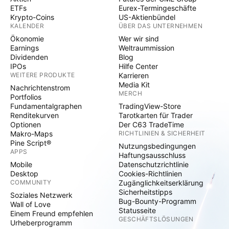
ETFs
Eurex-Termingeschäfte
Krypto-Coins
US-Aktienbündel
KALENDER
ÜBER DAS UNTERNEHMEN
Ökonomie
Wer wir sind
Earnings
Weltraummission
Dividenden
Blog
IPOs
Hilfe Center
WEITERE PRODUKTE
Karrieren
Media Kit
Nachrichtenstrom
MERCH
Portfolios
Fundamentalgraphen
TradingView-Store
Renditekurven
Tarotkarten für Trader
Optionen
Der C63 TradeTime
Makro-Maps
RICHTLINIEN & SICHERHEIT
Pine Script®
Nutzungsbedingungen
APPS
Haftungsausschluss
Mobile
Datenschutzrichtlinie
Desktop
Cookies-Richtlinien
COMMUNITY
Zugänglichkeitserklärung
Sicherheitstipps
Soziales Netzwerk
Bug-Bounty-Programm
Wall of Love
Statusseite
Einem Freund empfehlen
GESCHÄFTSLÖSUNGEN
Urheberprogramm