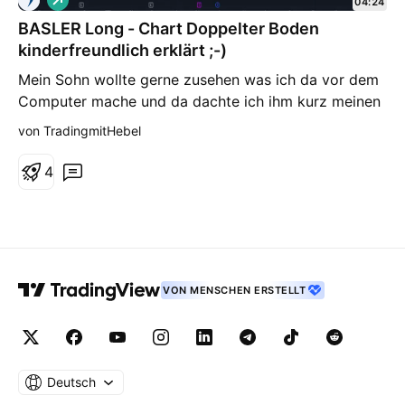
04:24
o
BASLER Long - Chart Doppelter Boden
n
g
kinderfreundlich erklärt ;-)
Mein Sohn wollte gerne zusehen was ich da vor dem
Computer mache und da dachte ich ihm kurz meinen
trade zu erklären ;-) Viel Spass beim zuschauen.
von TradingmitHebel
4
VON MENSCHEN ERSTELLT
Deutsch