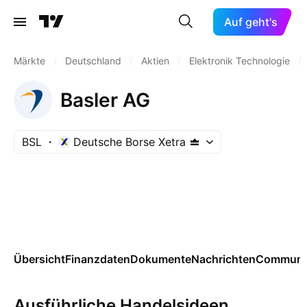
Auf geht's
Märkte
/
Deutschland
/
Aktien
/
Elektronik Technologie
/
Basler AG
BSL
Deutsche Borse Xetra
Übersicht
Finanzdaten
Dokumente
Nachrichten
Communi
Ausführliche Handelsideen