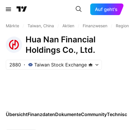
Auf geht's
Märkte
/
Taiwan, China
/
Aktien
/
Finanzwesen
/
Region
Hua Nan Financial
Holdings Co., Ltd.
2880
Taiwan Stock Exchange
Übersicht
Finanzdaten
Dokumente
Community
Technisch