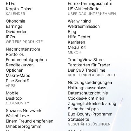
ETFs
Eurex-Termingeschäfte
Krypto-Coins
US-Aktienbündel
KALENDER
ÜBER DAS UNTERNEHMEN
Ökonomie
Wer wir sind
Earnings
Weltraummission
Dividenden
Blog
IPOs
Hilfe Center
WEITERE PRODUKTE
Karrieren
Media Kit
Nachrichtenstrom
MERCH
Portfolios
Fundamentalgraphen
TradingView-Store
Renditekurven
Tarotkarten für Trader
Optionen
Der C63 TradeTime
Makro-Maps
RICHTLINIEN & SICHERHEIT
Pine Script®
Nutzungsbedingungen
APPS
Haftungsausschluss
Mobile
Datenschutzrichtlinie
Desktop
Cookies-Richtlinien
COMMUNITY
Zugänglichkeitserklärung
Sicherheitstipps
Soziales Netzwerk
Bug-Bounty-Programm
Wall of Love
Statusseite
Einem Freund empfehlen
GESCHÄFTSLÖSUNGEN
Urheberprogramm