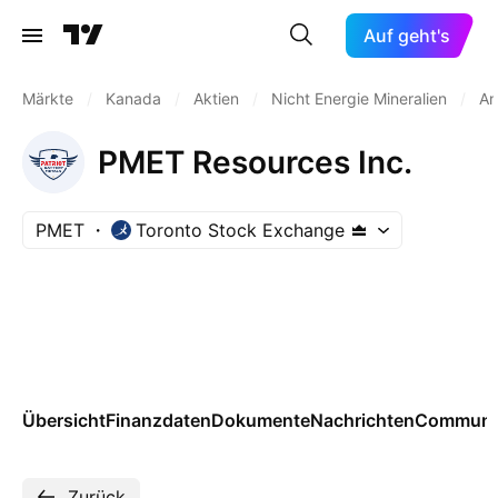
Auf geht's
Märkte
/
Kanada
/
Aktien
/
Nicht Energie Mineralien
/
An
PMET Resources Inc.
PMET
Toronto Stock Exchange
Übersicht
Finanzdaten
Dokumente
Nachrichten
Communi
Zurück