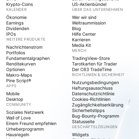
Krypto-Coins
US-Aktienbündel
KALENDER
ÜBER DAS UNTERNEHMEN
Ökonomie
Wer wir sind
Earnings
Weltraummission
Dividenden
Blog
IPOs
Hilfe Center
WEITERE PRODUKTE
Karrieren
Media Kit
Nachrichtenstrom
MERCH
Portfolios
Fundamentalgraphen
TradingView-Store
Renditekurven
Tarotkarten für Trader
Optionen
Der C63 TradeTime
Makro-Maps
RICHTLINIEN & SICHERHEIT
Pine Script®
Nutzungsbedingungen
APPS
Haftungsausschluss
Mobile
Datenschutzrichtlinie
Desktop
Cookies-Richtlinien
COMMUNITY
Zugänglichkeitserklärung
Sicherheitstipps
Soziales Netzwerk
Bug-Bounty-Programm
Wall of Love
Statusseite
Einem Freund empfehlen
GESCHÄFTSLÖSUNGEN
Urheberprogramm
Hausregeln
Widgets