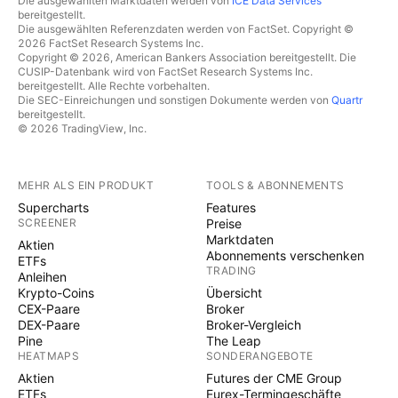
Die ausgewählten Marktdaten werden von
ICE Data Services
bereitgestellt.
Die ausgewählten Referenzdaten werden von FactSet. Copyright ©
2026 FactSet Research Systems Inc.
Copyright © 2026, American Bankers Association bereitgestellt. Die
CUSIP-Datenbank wird von FactSet Research Systems Inc.
bereitgestellt. Alle Rechte vorbehalten.
Die SEC-Einreichungen und sonstigen Dokumente werden von
Quartr
bereitgestellt.
© 2026 TradingView, Inc.
MEHR ALS EIN PRODUKT
TOOLS & ABONNEMENTS
Supercharts
Features
SCREENER
Preise
Marktdaten
Aktien
Abonnements verschenken
ETFs
TRADING
Anleihen
Krypto-Coins
Übersicht
CEX-Paare
Broker
DEX-Paare
Broker-Vergleich
Pine
The Leap
HEATMAPS
SONDERANGEBOTE
Aktien
Futures der CME Group
ETFs
Eurex-Termingeschäfte