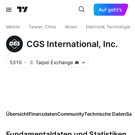
Auf geht's
Märkte
/
Taiwan, China
/
Aktien
/
Elektronik Technologie
CGS International, Inc.
5310
Taipei Exchange
Übersicht
Finanzdaten
Community
Technische Daten
Sai
Fundamentaldaten und Statistiken