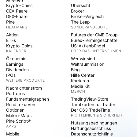
Krypto-Coins
Übersicht
CEX-Paare
Broker
DEX-Paare
Broker-Vergleich
Pine
The Leap
HEATMAPS
SONDERANGEBOTE
Aktien
Futures der CME Group
ETFs
Eurex-Termingeschäfte
Krypto-Coins
US-Aktienbündel
KALENDER
ÜBER DAS UNTERNEHMEN
Ökonomie
Wer wir sind
Earnings
Weltraummission
Dividenden
Blog
IPOs
Hilfe Center
WEITERE PRODUKTE
Karrieren
Media Kit
Nachrichtenstrom
MERCH
Portfolios
Fundamentalgraphen
TradingView-Store
Renditekurven
Tarotkarten für Trader
Optionen
Der C63 TradeTime
Makro-Maps
RICHTLINIEN & SICHERHEIT
Pine Script®
Nutzungsbedingungen
APPS
Haftungsausschluss
Mobile
Datenschutzrichtlinie