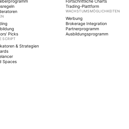
heberprogramm
Fortschrittliche Charts
sregeln
Trading-Plattform
eratoren
WACHSTUMSMÖGLICHKEITEN
EN
Werbung
ding
Brokerage Integration
bildung
Partnerprogramm
tors' Picks
Ausbildungsprogramm
E SCRIPT
ikatoren & Strategien
ards
elancer
d Spaces