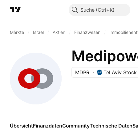
Suche
Märkte
/
Israel
/
Aktien
/
Finanzwesen
/
Immobilienent
Medipowe
MDPR
Tel Aviv Stoc
Übersicht
Finanzdaten
Community
Technische Daten
Sa