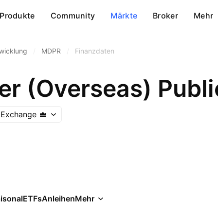
Produkte
Community
Märkte
Broker
Mehr
wicklung
/
MDPR
/
Finanzdaten
r (Overseas) Public
k Exchange
isonal
ETFs
Anleihen
Mehr