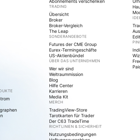
Abonnements verschenken
Ur
TRADING
Hau
Mod
Übersicht
IDE
Broker
Broker-Vergleich
Tra
The Leap
Aus
SONDERANGEBOTE
Edi
PIN
Futures der CME Group
Eurex-Termingeschäfte
Ind
US-Aktienbündel
Wiz
ÜBER DAS UNTERNEHMEN
Fre
Pai
Wer wir sind
Weltraummission
Blog
Hilfe Center
ODUKTE
Karrieren
Media Kit
strom
MERCH
graphen
TradingView-Store
en
Tarotkarten für Trader
Der C63 TradeTime
RICHTLINIEN & SICHERHEIT
Nutzungsbedingungen
Haftungsausschluss