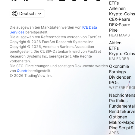
ETFs
Anleihen
Deutsch
Krypto-Coins
CEX-Paare
DEX-Paare
Die ausgewählten Marktdaten werden von
ICE Data
Pine
Services
bereitgestellt.
HEATMAPS
Die ausgewählten Referenzdaten werden von FactSet.
Copyright © 2026 FactSet Research Systems Inc.
Aktien
Copyright © 2026, American Bankers Association
ETFs
bereitgestellt. Die CUSIP-Datenbank wird von FactSet
Krypto-Coins
Research Systems Inc. bereitgestellt. Alle Rechte
KALENDER
vorbehalten.
Die SEC-Einreichungen und sonstigen Dokumente werden
Ökonomie
von
Quartr
bereitgestellt.
Earnings
© 2026 TradingView, Inc.
Dividenden
IPOs
WEITERE PR
Nachrichten
Portfolios
Fundamental
Renditekurv
Optionen
Makro-Maps
Pine Script®
APPS