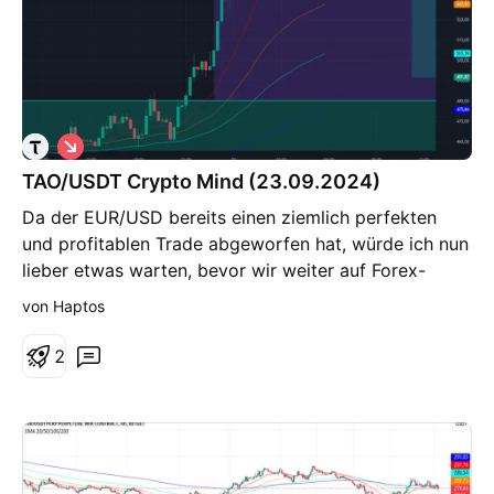
Tokenomics & Marktstruktur (vereinfachter Ampel-
und Kaffee trinken :-)
Check) Umsatz/Netzwerk-Wachstum: stark wachsend
– 🟢 Token-Emission (Angebot): komplex, im Wandel
durch Halving – 🟡 Liquidität/Marktkapitalisierung:
groß, aber Volatilität hoch – 🟡 Narrativ und
Marktumfeld: stark - 🟢 Bewertung / Risiko: hoch
S
h
bewertet, frühes Stadium – 🔴 📉 Technische Analyse
TAO/USDT Crypto Mind (23.09.2024)
o
(Krypto-Chart) Trend (Wochenbasis): Nach einer
r
Da der EUR/USD bereits einen ziemlich perfekten
kräftigen Rally steht TAO aktuell in Korrektur. Bew­
t
und profitablen Trade abgeworfen hat, würde ich nun
ertung: 🟡 Support-Zonen: Angeblich untere Bereiche,
lieber etwas warten, bevor wir weiter auf Forex-
bei denen Käufer aktiv werden könnten. Resistenz-
Trades eingehen um sicherzugehen, dass wir
Zonen: Frühere Hochs, bei denen Gewinnrealisation
von Haptos
signifikante Setups Traden. Dementsprechend sollten
und Angebot dominieren könnten. Bewertung: 🟡–🔴
wir uns nun auf ⁠📖・crypto-minds konzentrieren um
(technisch unsicher) Momentum: Einige bullische
2
weiterhin aktiv zu bleiben. Ein Setup, welches bei
Indikatoren sichtbar, aber noch keine breite
weitem nicht perfekt aber dennoch valide ist, wäre
Bestätigung. Bew­ertung: 🟡 📌 Bewertung Gesamt:
TAO/USDT. Dieser Coin ist ziemlich bekannt und
„TAO ist ein hoch-spekulatives Token im wachsenden
sollte nach dem starken Anstieg letzte Nachg
Feld der dezentralen KI. Chancen sind ebenso groß
genügend Aufmerksamkeit auf sich ziehen können
wie Risiken.“ 🧭 Strategische Betrachtung (kein