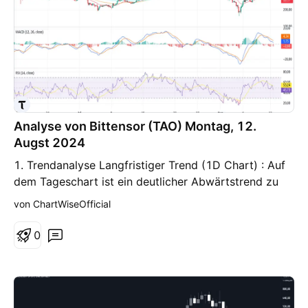
um in eine Korrektur zu gehen. Wir haben den 20er
Trading-/Anlagehinweis!) • Kurzfristig: Beobachtung
EMA hier bereits einmal verloren, sind aber wieder
von Support-Zonen und Halving-Datum •
über diesen gestiegen, ich denke, dass ein zweiter
Mittelfristig: Prüfen von stärkerem Trend-Bruch bzw.
Bruch zeigen sollte, dass das Momentum bei
sichtbarer Adoption • Langfristig: Abhängig von
TAO/USDT verflogen ist und wir uns nun erstmal für
Umsetzung im Netzwerk, KI-Adoption und
eine Gewisse Zeit nach unten ausrichten. Ich würde
Wettbewerb 🛡 Rechtlicher Hinweis Diese Analyse ist
euch also empfehlen, nach Bruch des 20er EMA‘s hier
keine Anlageberatung, keine Kauf- oder
einen kleinen Short mit wenig Risiko aufzumachen um
Verkaufsempfehlung und keine Finanzanalyse im
Analyse von Bittensor (TAO) Montag, 12.
hier von einer möglichen Bewegung profitieren zu
rechtlichen Sinne. Sie dient lediglich der allgemeinen
Augst 2024
können. Wir haben zwar keinen POC aber eine klare
Markt- und Projektbeobachtung. Krypto-Assets
1. Trendanalyse Langfristiger Trend (1D Chart) : Auf
Volumen-Bildung über uns, welche für zusätzlichen
unterliegen hohen Risiken, darunter Totalverlust.
dem Tageschart ist ein deutlicher Abwärtstrend zu
Abwärtsdruck sorgen sollte. In Kombination mit der
erkennen. Die Preisbewegungen zeigen niedrigere
von ChartWiseOfficial
Liquidität in der unteren Range, sollte hier also ein
Hochs und niedrigere Tiefs, was auf eine bärische
gutes Retracement möglich sein. Bei Fragen zu
Marktlage hinweist. Die gleitenden Durchschnitte
0
diesem Trade, stehe ich euch im ⁠💬・trading-chat zur
(z.B. 50-Tage, 100-Tage) sind nach unten gerichtet,
Verfügung, den Chart findet ihr bei ⁠📈・charts.
was den Abwärtstrend weiter bestätigt. Mittelfristiger
Trend (4H Chart) : Der 4-Stunden-Chart zeigt eine
Konsolidierungsphase nach einem starken