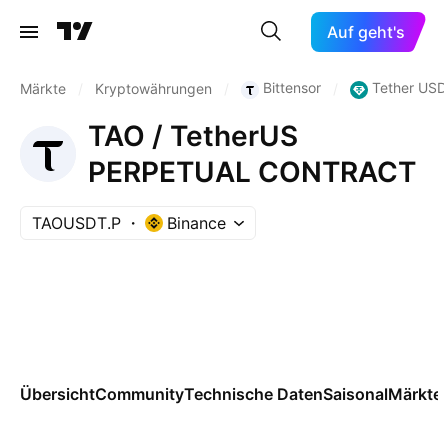
Auf geht's
Bittensor
Tether USD
Märkte
/
Kryptowährungen
/
/
TAO / TetherUS
PERPETUAL CONTRACT
TAOUSDT.P
Binance
Übersicht
Community
Technische Daten
Saisonal
Märkte