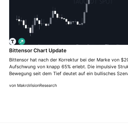
und Projektbeobachtung. Krypto-Assets unterliegen ho
Liquidität in der unteren Range, sollte hier also ein g
Totalverlust.
sein. Bei Fragen zu diesem Trade, stehe ich euch im ⁠
Verfügung, den Chart findet ihr bei ⁠📈・charts.
L
o
Bittensor Chart Update
n
g
Bittensor hat nach der Korrektur bei der Marke von $
Aufschwung von knapp 65% erlebt. Die impulsive Struk
Bewegung seit dem Tief deutet auf ein bullisches Szena
von MakroVisionResearch