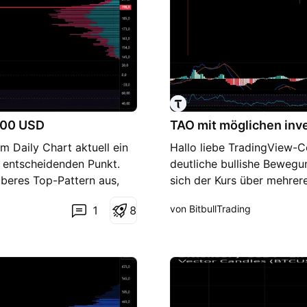
 200 USD
TAO mit möglichen inv
m Daily Chart aktuell ein
Hallo liebe TradingView-C
m entscheidenden Punkt.
deutliche bullishe Beweg
beres Top-Pattern aus,
sich der Kurs über mehrere
 hat. Die Korrektur führte
unter der EMA gebildet. De
von BitbullTrading
1
8
–260 USD, wo der 200er
eine entscheidende Wider
r entscheidet sich das
stellt jetzt eine sehr rele
dieser Zone eine Erholung
Kurs auf mehrere technisc
tion: Ein klassischer
die letzte Widerstandszon
ch einem überschießenden
impulsiven Anstieg ist dah
rück in Richtung des
diesem Bereich durchaus wa