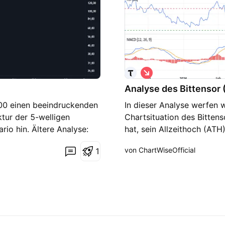
hen Risiken, darunter
utes Retracement möglich
Unterstützung im mittelfr
・trading-chat zur
Unterstützung) 153-163 US
Long-Positionen : Einstie
erfolgen, wenn es Anzeich
Anstieg des Volumens und 
Profit-Ziele könnten bei
S
(SL) : Ein Stop-Loss könn
h
Analyse des Bittensor
o
Risiko bei einem weiteren 
r
Ein Einstieg könnte bei e
200 einen beeindruckenden
In dieser Analyse werfen wi
t
Ablehnung an 320-330 USD
tur der 5-welligen
Chartsituation des Bitten
Ausstieg (TP) : Die Take
rio hin. Ältere Analyse:
hat, sein Allzeithoch (ATH
liegen. Stop-Loss (SL) : 
verschiedene Zeitrahmen (
werden. 4. Fundamentale M
von ChartWiseOfficial
1
Fibonacci-Retracements, 
Bittensor ist ein innovati
identifizieren. 1. Analyse
Blockchain. Es bietet Anre
und Struktur Der 1-Stunde
der KI-Community von gro
Abwärtstrend mit fallende
gewinnt an Bekanntheit un
kontinuierliche Schwäche i
langfristig positive Auswi
(Relative Strength Index):
TAO ist ein relativ neues 