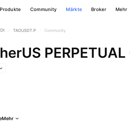
Produkte
Community
Märkte
Broker
Mehr
SDt
/
TAOUSDT.P
/
Community
etherUS PERPETUA
e
Mehr