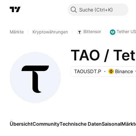
Suche
Bittensor
Tether U
Märkte
/
Kryptowährungen
/
/
TAO / T
TAOUSDT.P
Binance
Übersicht
Community
Technische Daten
Saisonal
Märkt