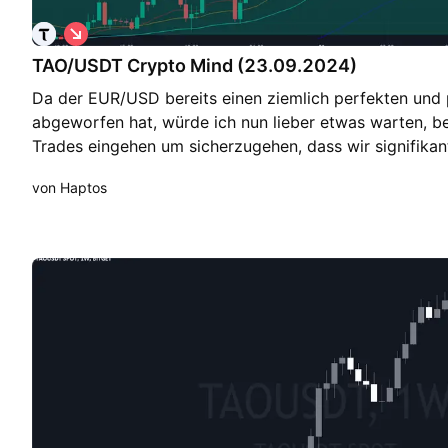
(vereinfachter Ampel-Check) Umsatz/Netzwerk-Wachst
S
Token-Emission (Angebot): komplex, im Wandel durch 
h
TAO/USDT Crypto Mind (23.09.2024)
o
Liquidität/Marktkapitalisierung: groß, aber Volatilität 
r
Marktumfeld: stark - 🟢 Bewertung / Risiko: hoch bewe
Da der EUR/USD bereits einen ziemlich perfekten und 
t
📉 Technische Analyse (Krypto-Chart) Trend (Wochenba
abgeworfen hat, würde ich nun lieber etwas warten, be
Rally steht TAO aktuell in Korrektur. Bew­ertung: 🟡 S
Trades eingehen um sicherzugehen, dass wir signifikan
untere Bereiche, bei denen Käufer aktiv werden könnte
Dementsprechend sollten wir uns nun auf ⁠📖・crypto-
Frühere Hochs, bei denen Gewinnrealisation und Ange
von Haptos
weiterhin aktiv zu bleiben. Ein Setup, welches bei wei
Bewertung: 🟡–🔴 (technisch unsicher) Momentum: Einig
dennoch valide ist, wäre TAO/USDT. Dieser Coin ist zi
sichtbar, aber noch keine breite Bestätigung. Bew­ertu
nach dem starken Anstieg letzte Nachg genügend Auf
Gesamt: „TAO ist ein hoch-spekulatives Token im wach
ziehen können um in eine Korrektur zu gehen. Wir hab
dezentralen KI. Chancen sind ebenso groß wie Risiken.
bereits einmal verloren, sind aber wieder über diesen 
Betrachtung (kein Trading-/Anlagehinweis!) • Kurzfris
ein zweiter Bruch zeigen sollte, dass das Momentum b
Support-Zonen und Halving-Datum • Mittelfristig: Prü
und wir uns nun erstmal für eine Gewisse Zeit nach unt
Bruch bzw. sichtbarer Adoption • Langfristig: Abhäng
euch also empfehlen, nach Bruch des 20er EMA‘s hier e
Netzwerk, KI-Adoption und Wettbewerb 🛡 Rechtlicher 
wenig Risiko aufzumachen um hier von einer mögliche
keine Anlageberatung, keine Kauf- oder Verkaufsempf
können. Wir haben zwar keinen POC aber eine klare Vo
Finanzanalyse im rechtlichen Sinne. Sie dient lediglich
welche für zusätzlichen Abwärtsdruck sorgen sollte. I