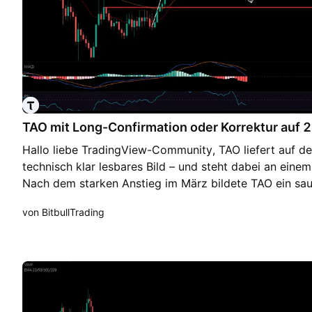
TAO mit Long-Confirmation oder Korrektur auf
Hallo liebe TradingView-Community, TAO liefert auf de
technisch klar lesbares Bild – und steht dabei an eine
Nach dem starken Anstieg im März bildete TAO ein sau
das den Kurs anschließend deutlich unter Druck gesetzt
von BitbullTrading
den Kurs direkt in die aktuelle Schlüsselzone um 254
Daily EMA als dynamischer Support wartete. Genau hie
weitere Setup. Hält der 200er EMA und zeigt TAO von 
mit Kaufmomentum, wäre das eine starke Long-Confirma
Retest einer wichtigen dynamischen Unterstützung na
Move. Das bullishe Kursziel läge in diesem Szenario zu