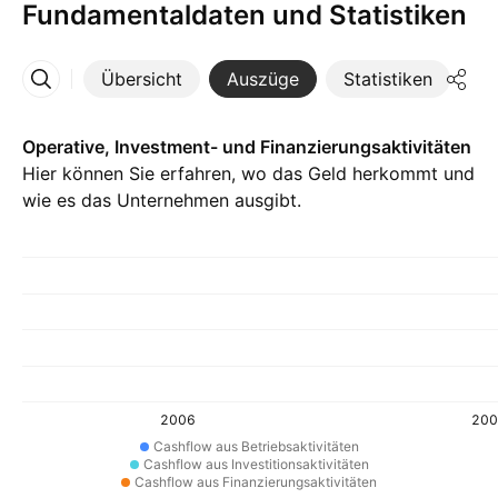
Fundamentaldaten und Statistiken
Übersicht
Auszüge
Statistiken
Di
Mehr
Operative, Investment- und Finanzierungsaktivitäten
Hier können Sie erfahren, wo das Geld herkommt und
wie es das Unternehmen ausgibt.
2006
200
Cashflow aus Betriebsaktivitäten
Cashflow aus Investitionsaktivitäten
Cashflow aus Finanzierungsaktivitäten