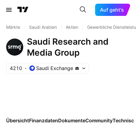
Auf geht's
Märkte
/
Saudi Arabien
/
Aktien
/
Gewerbliche Dienstleist
Saudi Research and
Media Group
4210
Saudi Exchange
Übersicht
Finanzdaten
Dokumente
Community
Technisch