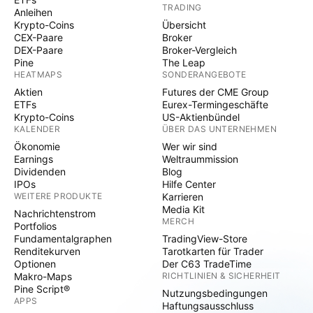
TRADING
Anleihen
Krypto-Coins
Übersicht
CEX-Paare
Broker
DEX-Paare
Broker-Vergleich
Pine
The Leap
HEATMAPS
SONDERANGEBOTE
Aktien
Futures der CME Group
ETFs
Eurex-Termingeschäfte
Krypto-Coins
US-Aktienbündel
KALENDER
ÜBER DAS UNTERNEHMEN
Ökonomie
Wer wir sind
Earnings
Weltraummission
Dividenden
Blog
IPOs
Hilfe Center
WEITERE PRODUKTE
Karrieren
Media Kit
Nachrichtenstrom
MERCH
Portfolios
Fundamentalgraphen
TradingView-Store
Renditekurven
Tarotkarten für Trader
Optionen
Der C63 TradeTime
Makro-Maps
RICHTLINIEN & SICHERHEIT
Pine Script®
Nutzungsbedingungen
APPS
Haftungsausschluss