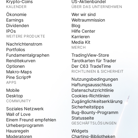
Krypto-Coins
US-Aktienbündel
KALENDER
ÜBER DAS UNTERNEHMEN
Ökonomie
Wer wir sind
Earnings
Weltraummission
Dividenden
Blog
IPOs
Hilfe Center
WEITERE PRODUKTE
Karrieren
Media Kit
Nachrichtenstrom
MERCH
Portfolios
Fundamentalgraphen
TradingView-Store
Renditekurven
Tarotkarten für Trader
Optionen
Der C63 TradeTime
Makro-Maps
RICHTLINIEN & SICHERHEIT
Pine Script®
Nutzungsbedingungen
APPS
Haftungsausschluss
Mobile
Datenschutzrichtlinie
Desktop
Cookies-Richtlinien
COMMUNITY
Zugänglichkeitserklärung
Sicherheitstipps
Soziales Netzwerk
Bug-Bounty-Programm
Wall of Love
Statusseite
Einem Freund empfehlen
GESCHÄFTSLÖSUNGEN
Urheberprogramm
Hausregeln
Widgets
Moderatoren
Charting-Bibliotheken