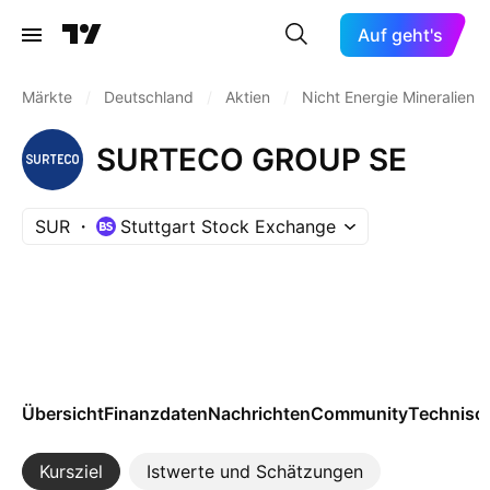
Auf geht's
Märkte
/
Deutschland
/
Aktien
/
Nicht Energie Mineralien
SURTECO GROUP SE
SUR
Stuttgart Stock Exchange
Übersicht
Finanzdaten
Nachrichten
Community
Technisc
Kursziel
Istwerte und Schätzungen