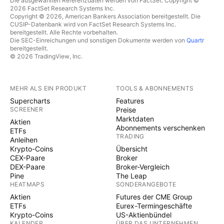
Die ausgewählten Referenzdaten werden von FactSet. Copyright ©
2026 FactSet Research Systems Inc.
Copyright © 2026, American Bankers Association bereitgestellt. Die
CUSIP-Datenbank wird von FactSet Research Systems Inc.
bereitgestellt. Alle Rechte vorbehalten.
Die SEC-Einreichungen und sonstigen Dokumente werden von
Quartr
bereitgestellt.
© 2026 TradingView, Inc.
MEHR ALS EIN PRODUKT
TOOLS & ABONNEMENTS
Supercharts
Features
SCREENER
Preise
Marktdaten
Aktien
Abonnements verschenken
ETFs
TRADING
Anleihen
Krypto-Coins
Übersicht
CEX-Paare
Broker
DEX-Paare
Broker-Vergleich
Pine
The Leap
HEATMAPS
SONDERANGEBOTE
Aktien
Futures der CME Group
ETFs
Eurex-Termingeschäfte
Krypto-Coins
US-Aktienbündel
KALENDER
ÜBER DAS UNTERNEHMEN