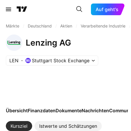
Auf geht's
Märkte
/
Deutschland
/
Aktien
/
Verarbeitende Industrie
/
Lenzing AG
LEN
Stuttgart Stock Exchange
Übersicht
Finanzdaten
Dokumente
Nachrichten
Communi
Kursziel
Istwerte und Schätzungen