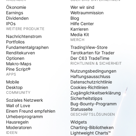
Ökonomie
Wer wir sind
Earnings
Weltraummission
Dividenden
Blog
IPOs
Hilfe Center
WEITERE PRODUKTE
Karrieren
Media Kit
Nachrichtenstrom
MERCH
Portfolios
Fundamentalgraphen
TradingView-Store
Renditekurven
Tarotkarten für Trader
Optionen
Der C63 TradeTime
Makro-Maps
RICHTLINIEN & SICHERHEIT
Pine Script®
Nutzungsbedingungen
APPS
Haftungsausschluss
Mobile
Datenschutzrichtlinie
Desktop
Cookies-Richtlinien
COMMUNITY
Zugänglichkeitserklärung
Sicherheitstipps
Soziales Netzwerk
Bug-Bounty-Programm
Wall of Love
Statusseite
Einem Freund empfehlen
GESCHÄFTSLÖSUNGEN
Urheberprogramm
Hausregeln
Widgets
Moderatoren
Charting-Bibliotheken
IDEEN
Lightweight Charts™