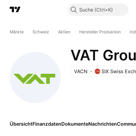
Suche
Märkte
/
Schweiz
/
Aktien
/
Hersteller Produktion
/
In
VAT Gro
VACN
SIX Swiss Exc
Übersicht
Finanzdaten
Dokumente
Nachrichten
Commun