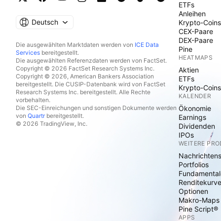
ETFs
Anleihen
Deutsch
Krypto-Coins
CEX-Paare
DEX-Paare
Die ausgewählten Marktdaten werden von
ICE Data
Pine
Services
bereitgestellt.
HEATMAPS
Die ausgewählten Referenzdaten werden von FactSet.
Copyright © 2026 FactSet Research Systems Inc.
Aktien
Copyright © 2026, American Bankers Association
ETFs
bereitgestellt. Die CUSIP-Datenbank wird von FactSet
Krypto-Coins
Research Systems Inc. bereitgestellt. Alle Rechte
KALENDER
vorbehalten.
Die SEC-Einreichungen und sonstigen Dokumente werden
Ökonomie
von
Quartr
bereitgestellt.
Earnings
© 2026 TradingView, Inc.
Dividenden
IPOs
WEITERE PR
Nachrichten
Portfolios
Fundamental
Renditekurv
Optionen
Makro-Maps
Pine Script®
APPS