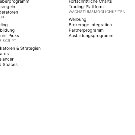
heberprogramm
Fortschrittliche Charts
sregeln
Trading-Plattform
eratoren
WACHSTUMSMÖGLICHKEITEN
EN
Werbung
ding
Brokerage Integration
bildung
Partnerprogramm
tors' Picks
Ausbildungsprogramm
E SCRIPT
ikatoren & Strategien
ards
elancer
d Spaces