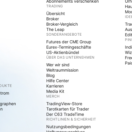
Abonnements verschenken
Ur
TRADING
Hau
Mod
Übersicht
IDE
Broker
Broker-Vergleich
Tra
The Leap
Aus
SONDERANGEBOTE
Edi
PIN
Futures der CME Group
Eurex-Termingeschäfte
Ind
US-Aktienbündel
Wiz
ÜBER DAS UNTERNEHMEN
Fre
Pai
Wer wir sind
Weltraummission
Blog
Hilfe Center
ODUKTE
Karrieren
Media Kit
strom
MERCH
graphen
TradingView-Store
en
Tarotkarten für Trader
Der C63 TradeTime
RICHTLINIEN & SICHERHEIT
Nutzungsbedingungen
Haftungsausschluss