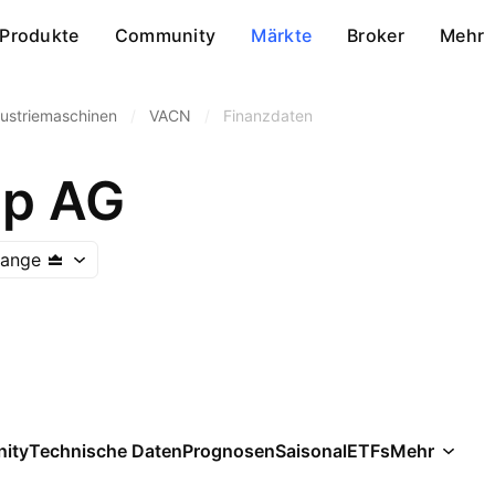
Produkte
Community
Märkte
Broker
Mehr
dustriemaschinen
/
VACN
/
Finanzdaten
up AG
hange
ity
Technische Daten
Prognosen
Saisonal
ETFs
Mehr