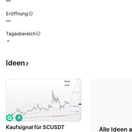
—
Eröffnung
—
Tagesbereich
–
Ideen
L
o
Kaufsignal für SCUSDT
n
Alle Ideen 
g