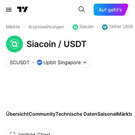
Auf geht's
Siacoin
Tether USDt
Märkte
/
Kryptowährungen
/
/
Siacoin / USDT
SCUSDT
Upbit Singapore
Übersicht
Community
Technische Daten
Saisonal
Märkte
Vollbild-Chart