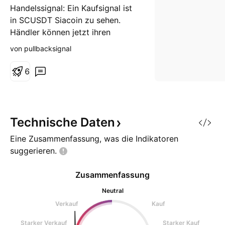
Handelssignal: Ein Kaufsignal ist
in SCUSDT Siacoin zu sehen.
Händler können jetzt ihren
Kaufhandel eröffnen. Wenn Ihnen
von pullbacksignal
unsere Ideen gefallen haben,
unterstützen Sie uns bitte mit
6
Ihren Liken 👍 und Kommentaren .
Technische
Daten
Eine Zusammenfassung, was die Indikatoren
suggerieren.
Zusammenfassung
Neutral
Verkauf
Kauf
Starker Verkauf
Starker Kauf