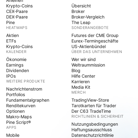
Anleihen
Krypto-Coins
Übersicht
CEX-Paare
Broker
DEX-Paare
Broker-Vergleich
Pine
The Leap
HEATMAPS
SONDERANGEBOTE
Aktien
Futures der CME Group
ETFs
Eurex-Termingeschäfte
Krypto-Coins
US-Aktienbündel
KALENDER
ÜBER DAS UNTERNEHMEN
Ökonomie
Wer wir sind
Earnings
Weltraummission
Dividenden
Blog
IPOs
Hilfe Center
WEITERE PRODUKTE
Karrieren
Media Kit
Nachrichtenstrom
MERCH
Portfolios
Fundamentalgraphen
TradingView-Store
Renditekurven
Tarotkarten für Trader
Optionen
Der C63 TradeTime
Makro-Maps
RICHTLINIEN & SICHERHEIT
Pine Script®
Nutzungsbedingungen
APPS
Haftungsausschluss
Mobile
Datenschutzrichtlinie