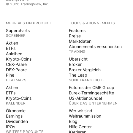
© 2026 TradingView, Inc.
MEHR ALS EIN PRODUKT
TOOLS & ABONNEMENTS
Supercharts
Features
SCREENER
Preise
Marktdaten
Aktien
Abonnements verschenken
ETFs
TRADING
Anleihen
Krypto-Coins
Übersicht
CEX-Paare
Broker
DEX-Paare
Broker-Vergleich
Pine
The Leap
HEATMAPS
SONDERANGEBOTE
Aktien
Futures der CME Group
ETFs
Eurex-Termingeschäfte
Krypto-Coins
US-Aktienbündel
KALENDER
ÜBER DAS UNTERNEHMEN
Ökonomie
Wer wir sind
Earnings
Weltraummission
Dividenden
Blog
IPOs
Hilfe Center
WEITERE PRODUKTE
Karrieren