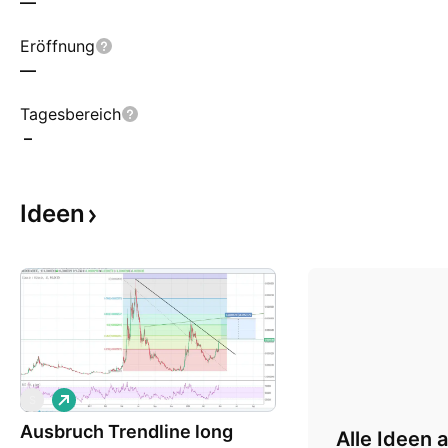
—
Eröffnung
—
Tagesbereich
–
Ideen
L
S
o
Ausbruch Trendline long
n
Alle Ideen 
g