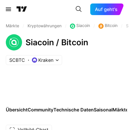
Auf geht's
Siacoin
Bitcoin
Märkte
/
Kryptowährungen
/
/
/
S
Siacoin / Bitcoin
SCBTC
Kraken
Übersicht
Community
Technische Daten
Saisonal
Märkte
Vollbild-Chart