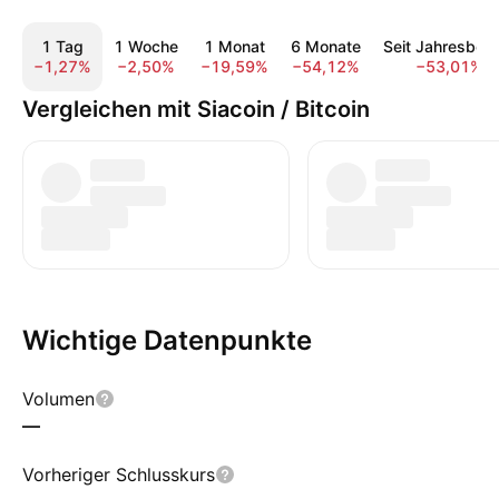
1 Tag
1 Woche
1 Monat
6 Monate
Seit Jahresbeg
−1,27%
−2,50%
−19,59%
−54,12%
−53,01%
Vergleichen mit Siacoin / Bitcoin
Wichtige Datenpunkte
Volumen
—
Vorheriger Schlusskurs