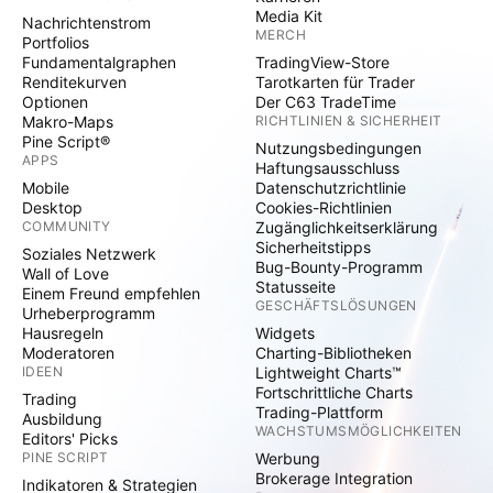
Media Kit
Nachrichtenstrom
MERCH
Portfolios
Fundamentalgraphen
TradingView-Store
Renditekurven
Tarotkarten für Trader
Optionen
Der C63 TradeTime
Makro-Maps
RICHTLINIEN & SICHERHEIT
Pine Script®
Nutzungsbedingungen
APPS
Haftungsausschluss
Mobile
Datenschutzrichtlinie
Desktop
Cookies-Richtlinien
COMMUNITY
Zugänglichkeitserklärung
Sicherheitstipps
Soziales Netzwerk
Bug-Bounty-Programm
Wall of Love
Statusseite
Einem Freund empfehlen
GESCHÄFTSLÖSUNGEN
Urheberprogramm
Hausregeln
Widgets
Moderatoren
Charting-Bibliotheken
IDEEN
Lightweight Charts™
Fortschrittliche Charts
Trading
Trading-Plattform
Ausbildung
WACHSTUMSMÖGLICHKEITEN
Editors' Picks
PINE SCRIPT
Werbung
Brokerage Integration
Indikatoren & Strategien