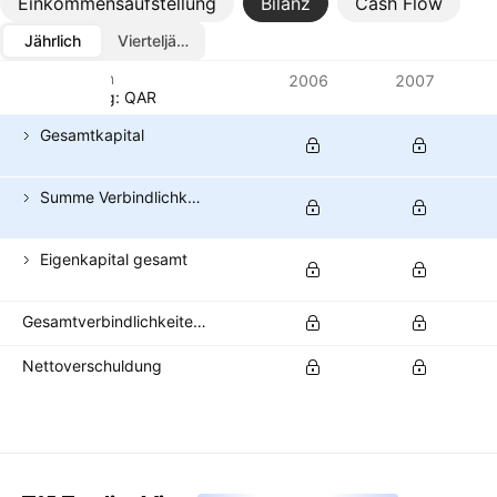
Einkommensaufstellung
Bilanz
Cash Flow
Jährlich
Vierteljährlich
Metriken
2006
2007
Währung: QAR
Gesamtkapital
Summe Verbindlichkeiten
Eigenkapital gesamt
Gesamtverbindlichkeiten & Eigenkapital der Aktionäre
Nettoverschuldung