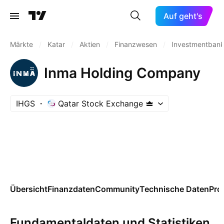
Auf geht's
Märkte
/
Katar
/
Aktien
/
Finanzwesen
/
Investmentbank
Inma Holding Company
IHGS
Qatar Stock Exchange
Übersicht
Finanzdaten
Community
Technische Daten
Pro
Fundamentaldaten und Statistiken