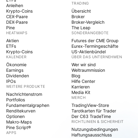
TRADING
Anleihen
Krypto-Coins
Übersicht
CEX-Paare
Broker
DEX-Paare
Broker-Vergleich
Pine
The Leap
HEATMAPS
SONDERANGEBOTE
Aktien
Futures der CME Group
ETFs
Eurex-Termingeschäfte
Krypto-Coins
US-Aktienbündel
KALENDER
ÜBER DAS UNTERNEHMEN
Ökonomie
Wer wir sind
Earnings
Weltraummission
Dividenden
Blog
IPOs
Hilfe Center
WEITERE PRODUKTE
Karrieren
Media Kit
Nachrichtenstrom
MERCH
Portfolios
Fundamentalgraphen
TradingView-Store
Renditekurven
Tarotkarten für Trader
Optionen
Der C63 TradeTime
Makro-Maps
RICHTLINIEN & SICHERHEIT
Pine Script®
Nutzungsbedingungen
APPS
Haftungsausschluss