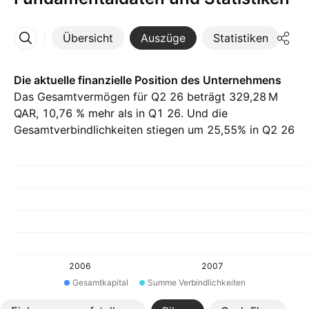
Übersicht
Auszüge
Statistiken
Di
Mehr
Die aktuelle finanzielle Position des Unternehmens
Das Gesamtvermögen für Q2 26 beträgt ‪329,28 M‬
QAR, 10,76 % mehr als in Q1 26. Und die
Gesamtverbindlichkeiten stiegen um 25,55% in Q2 26
auf ‪162,26 M‬ QAR.
2006
2007
Gesamtkapital
Summe Verbindlichkeiten