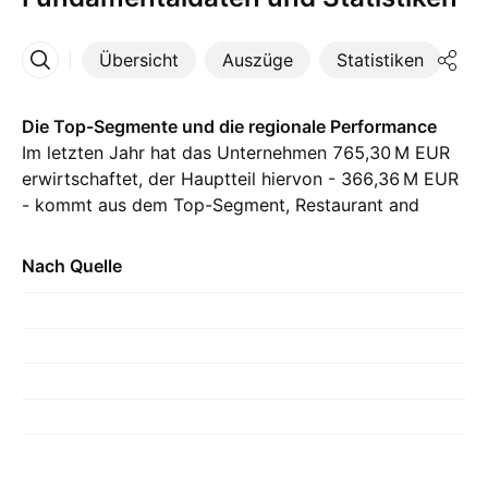
Übersicht
Auszüge
Statistiken
Di
Mehr
Die Top-Segmente und die regionale Performance
Im letzten Jahr hat das Unternehmen ‪765,30 M‬ EUR
erwirtschaftet, der Hauptteil hiervon - ‪366,36 M‬ EUR
- kommt aus dem Top-Segment, Restaurant and
Shop Sales On-board and on Mainland, im Vergleich
zu ‪376,01 M‬ EUR aus dem Vorjahr. Der größte
Nach Quelle
Beitrag kommt aus Estland, mit ‪399,74 M‬ EUR im
letzten Jahr, mit ‪410,15 M‬ EUR im Vorjahr.