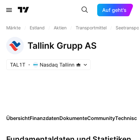
Auf geht's
Märkte
/
Estland
/
Aktien
/
Transportmittel
/
Seetranspo
Tallink Grupp AS
TAL1T
Nasdaq Tallinn
Übersicht
Finanzdaten
Dokumente
Community
Technisch
Fundamentaldaten und Statistiken