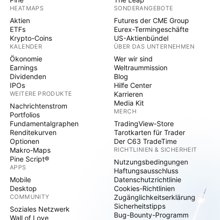
HEATMAPS
SONDERANGEBOTE
Aktien
Futures der CME Group
ETFs
Eurex-Termingeschäfte
Krypto-Coins
US-Aktienbündel
KALENDER
ÜBER DAS UNTERNEHMEN
Ökonomie
Wer wir sind
Earnings
Weltraummission
Dividenden
Blog
IPOs
Hilfe Center
WEITERE PRODUKTE
Karrieren
Media Kit
Nachrichtenstrom
MERCH
Portfolios
Fundamentalgraphen
TradingView-Store
Renditekurven
Tarotkarten für Trader
Optionen
Der C63 TradeTime
Makro-Maps
RICHTLINIEN & SICHERHEIT
Pine Script®
Nutzungsbedingungen
APPS
Haftungsausschluss
Mobile
Datenschutzrichtlinie
Desktop
Cookies-Richtlinien
COMMUNITY
Zugänglichkeitserklärung
Sicherheitstipps
Soziales Netzwerk
Bug-Bounty-Programm
Wall of Love