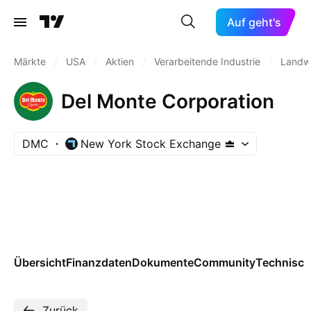
Auf geht's
Märkte
/
USA
/
Aktien
/
Verarbeitende Industrie
/
Landwi
Del Monte Corporation
DMC
New York Stock Exchange
Übersicht
Finanzdaten
Dokumente
Community
Technisch
Zurück