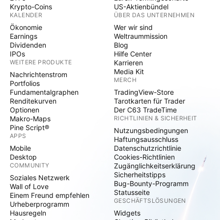
Krypto-Coins
US-Aktienbündel
KALENDER
ÜBER DAS UNTERNEHMEN
Ökonomie
Wer wir sind
Earnings
Weltraummission
Dividenden
Blog
IPOs
Hilfe Center
WEITERE PRODUKTE
Karrieren
Media Kit
Nachrichtenstrom
MERCH
Portfolios
Fundamentalgraphen
TradingView-Store
Renditekurven
Tarotkarten für Trader
Optionen
Der C63 TradeTime
Makro-Maps
RICHTLINIEN & SICHERHEIT
Pine Script®
Nutzungsbedingungen
APPS
Haftungsausschluss
Mobile
Datenschutzrichtlinie
Desktop
Cookies-Richtlinien
COMMUNITY
Zugänglichkeitserklärung
Sicherheitstipps
Soziales Netzwerk
Bug-Bounty-Programm
Wall of Love
Statusseite
Einem Freund empfehlen
GESCHÄFTSLÖSUNGEN
Urheberprogramm
Hausregeln
Widgets