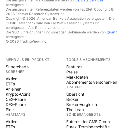
Die ausgewählten Marktdaten werden von
ICE Data Services
bereitgestellt.
Die ausgewählten Referenzdaten werden von FactSet. Copyright ©
2026 FactSet Research Systems Inc.
Copyright © 2026, American Bankers Association bereitgestellt. Die
CUSIP-Datenbank wird von FactSet Research Systems Inc.
bereitgestellt. Alle Rechte vorbehalten.
Die SEC-Einreichungen und sonstigen Dokumente werden von
Quartr
bereitgestellt.
© 2026 TradingView, Inc.
MEHR ALS EIN PRODUKT
TOOLS & ABONNEMENTS
Supercharts
Features
SCREENER
Preise
Marktdaten
Aktien
Abonnements verschenken
ETFs
TRADING
Anleihen
Krypto-Coins
Übersicht
CEX-Paare
Broker
DEX-Paare
Broker-Vergleich
Pine
The Leap
HEATMAPS
SONDERANGEBOTE
Aktien
Futures der CME Group
ETFs
Eurex-Termingeschäfte