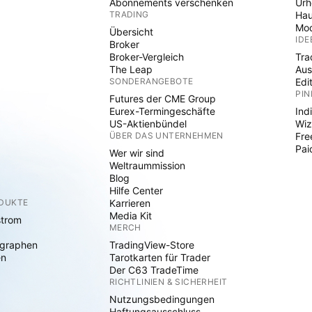
Abonnements verschenken
Ur
TRADING
Hau
Mod
Übersicht
IDE
Broker
Broker-Vergleich
Tra
The Leap
Aus
SONDERANGEBOTE
Edi
PIN
Futures der CME Group
Eurex-Termingeschäfte
Ind
US-Aktienbündel
Wiz
ÜBER DAS UNTERNEHMEN
Fre
Pai
Wer wir sind
Weltraummission
Blog
Hilfe Center
ODUKTE
Karrieren
Media Kit
strom
MERCH
graphen
TradingView-Store
en
Tarotkarten für Trader
Der C63 TradeTime
RICHTLINIEN & SICHERHEIT
Nutzungsbedingungen
Haftungsausschluss