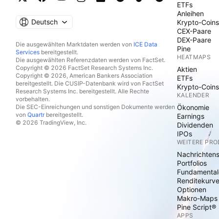
ETFs
Anleihen
Deutsch
Krypto-Coins
CEX-Paare
DEX-Paare
Die ausgewählten Marktdaten werden von
ICE Data
Pine
Services
bereitgestellt.
HEATMAPS
Die ausgewählten Referenzdaten werden von FactSet.
Copyright © 2026 FactSet Research Systems Inc.
Aktien
Copyright © 2026, American Bankers Association
ETFs
bereitgestellt. Die CUSIP-Datenbank wird von FactSet
Krypto-Coins
Research Systems Inc. bereitgestellt. Alle Rechte
KALENDER
vorbehalten.
Die SEC-Einreichungen und sonstigen Dokumente werden
Ökonomie
von
Quartr
bereitgestellt.
Earnings
© 2026 TradingView, Inc.
Dividenden
IPOs
WEITERE PR
Nachrichten
Portfolios
Fundamental
Renditekurv
Optionen
Makro-Maps
Pine Script®
APPS