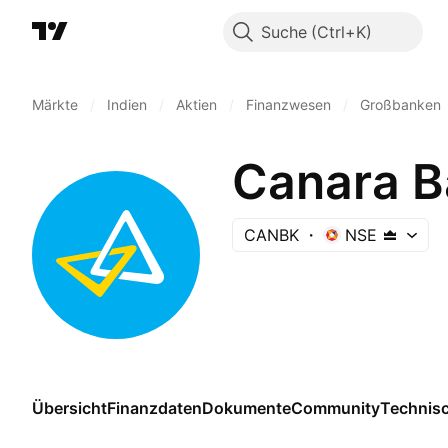
Suche
Märkte
/
Indien
/
Aktien
/
Finanzwesen
/
Großbanken
Canara B
CANBK
NSE
Übersicht
Finanzdaten
Dokumente
Community
Technis