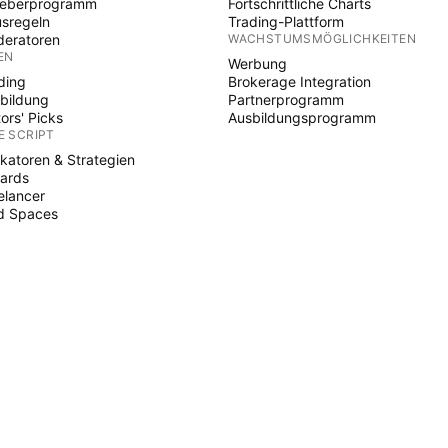
heberprogramm
Fortschrittliche Charts
sregeln
Trading-Plattform
eratoren
WACHSTUMSMÖGLICHKEITEN
EN
Werbung
ding
Brokerage Integration
bildung
Partnerprogramm
tors' Picks
Ausbildungsprogramm
E SCRIPT
ikatoren & Strategien
ards
elancer
d Spaces