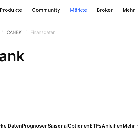
Produkte
Community
Märkte
Broker
Mehr
/
CANBK
/
Finanzdaten
ank
che Daten
Prognosen
Saisonal
Optionen
ETFs
Anleihen
Mehr