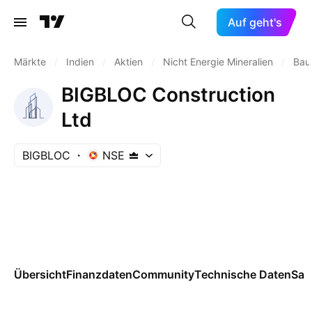
Auf geht's
Märkte
/
Indien
/
Aktien
/
Nicht Energie Mineralien
/
Bau
BIGBLOC Construction
Ltd
BIGBLOC
NSE
Übersicht
Finanzdaten
Community
Technische Daten
Sai