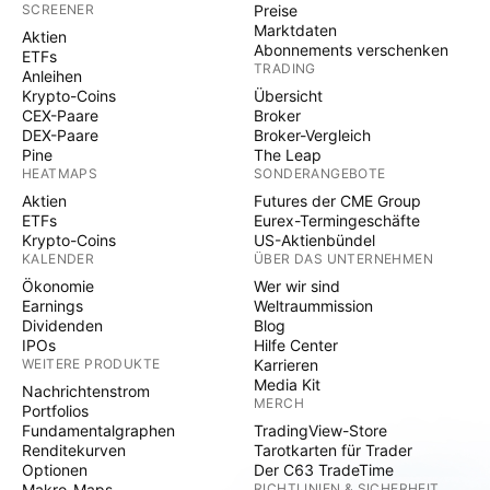
SCREENER
Preise
Marktdaten
Aktien
Abonnements verschenken
ETFs
TRADING
Anleihen
Krypto-Coins
Übersicht
CEX-Paare
Broker
DEX-Paare
Broker-Vergleich
Pine
The Leap
HEATMAPS
SONDERANGEBOTE
Aktien
Futures der CME Group
ETFs
Eurex-Termingeschäfte
Krypto-Coins
US-Aktienbündel
KALENDER
ÜBER DAS UNTERNEHMEN
Ökonomie
Wer wir sind
Earnings
Weltraummission
Dividenden
Blog
IPOs
Hilfe Center
WEITERE PRODUKTE
Karrieren
Media Kit
Nachrichtenstrom
MERCH
Portfolios
Fundamentalgraphen
TradingView-Store
Renditekurven
Tarotkarten für Trader
Optionen
Der C63 TradeTime
Makro-Maps
RICHTLINIEN & SICHERHEIT