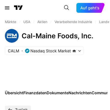
Auf geht's
Märkte
/
USA
/
Aktien
/
Verarbeitende Industrie
/
Landwi
Cal-Maine Foods, Inc.
CALM
Nasdaq Stock Market
Übersicht
Finanzdaten
Dokumente
Nachrichten
Communi
Zurück