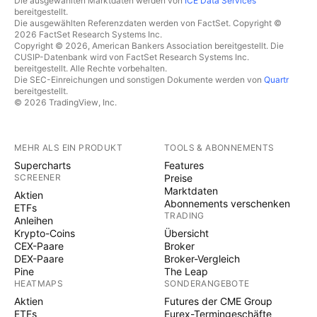
Die ausgewählten Marktdaten werden von
ICE Data Services
bereitgestellt.
Die ausgewählten Referenzdaten werden von FactSet. Copyright ©
2026 FactSet Research Systems Inc.
Copyright © 2026, American Bankers Association bereitgestellt. Die
CUSIP-Datenbank wird von FactSet Research Systems Inc.
bereitgestellt. Alle Rechte vorbehalten.
Die SEC-Einreichungen und sonstigen Dokumente werden von
Quartr
bereitgestellt.
© 2026 TradingView, Inc.
MEHR ALS EIN PRODUKT
TOOLS & ABONNEMENTS
Supercharts
Features
SCREENER
Preise
Marktdaten
Aktien
Abonnements verschenken
ETFs
TRADING
Anleihen
Krypto-Coins
Übersicht
CEX-Paare
Broker
DEX-Paare
Broker-Vergleich
Pine
The Leap
HEATMAPS
SONDERANGEBOTE
Aktien
Futures der CME Group
ETFs
Eurex-Termingeschäfte