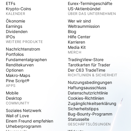
ETFs
Eurex-Termingeschäfte
Krypto-Coins
US-Aktienbündel
KALENDER
ÜBER DAS UNTERNEHMEN
Ökonomie
Wer wir sind
Earnings
Weltraummission
Dividenden
Blog
IPOs
Hilfe Center
WEITERE PRODUKTE
Karrieren
Media Kit
Nachrichtenstrom
MERCH
Portfolios
Fundamentalgraphen
TradingView-Store
Renditekurven
Tarotkarten für Trader
Optionen
Der C63 TradeTime
Makro-Maps
RICHTLINIEN & SICHERHEIT
Pine Script®
Nutzungsbedingungen
APPS
Haftungsausschluss
Mobile
Datenschutzrichtlinie
Desktop
Cookies-Richtlinien
COMMUNITY
Zugänglichkeitserklärung
Sicherheitstipps
Soziales Netzwerk
Bug-Bounty-Programm
Wall of Love
Statusseite
Einem Freund empfehlen
GESCHÄFTSLÖSUNGEN
Urheberprogramm