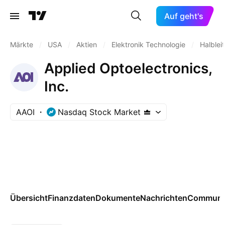
Auf geht's
Märkte
/
USA
/
Aktien
/
Elektronik Technologie
/
Halbleit
Applied Optoelectronics,
Inc.
AAOI
Nasdaq Stock Market
Übersicht
Finanzdaten
Dokumente
Nachrichten
Communi