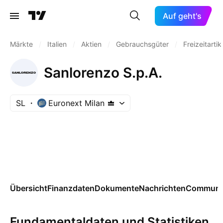
Auf geht's
Märkte
/
Italien
/
Aktien
/
Gebrauchsgüter
/
Freizeitartik
Sanlorenzo S.p.A.
SL
Euronext Milan
Übersicht
Finanzdaten
Dokumente
Nachrichten
Communi
Fundamentaldaten und Statistiken