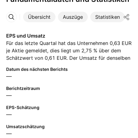
Übersicht
Auszüge
Statistiken
Di
Mehr
EPS und Umsatz
Für das letzte Quartal hat das Unternehmen 0,63 EUR
je Aktie gemeldet, dies liegt um 2,75 % über dem
Schätzwert von 0,61 EUR. Der Umsatz für denselben
Zeitraum hat ‪222,10 M‬ EUR erreicht, trotz einer
Datum des nächsten Berichts
Schätzung von ‪215,00 M‬ EUR.
—
Berichtzeitraum
—
EPS-Schätzung
—
Umsatzschätzung
—