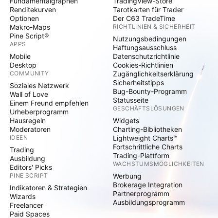
Fundamentalgraphen
TradingView-Store
Renditekurven
Tarotkarten für Trader
Optionen
Der C63 TradeTime
Makro-Maps
RICHTLINIEN & SICHERHEIT
Pine Script®
Nutzungsbedingungen
APPS
Haftungsausschluss
Mobile
Datenschutzrichtlinie
Desktop
Cookies-Richtlinien
COMMUNITY
Zugänglichkeitserklärung
Sicherheitstipps
Soziales Netzwerk
Bug-Bounty-Programm
Wall of Love
Statusseite
Einem Freund empfehlen
GESCHÄFTSLÖSUNGEN
Urheberprogramm
Hausregeln
Widgets
Moderatoren
Charting-Bibliotheken
IDEEN
Lightweight Charts™
Fortschrittliche Charts
Trading
Trading-Plattform
Ausbildung
WACHSTUMSMÖGLICHKEITEN
Editors' Picks
PINE SCRIPT
Werbung
Brokerage Integration
Indikatoren & Strategien
Partnerprogramm
Wizards
Ausbildungsprogramm
Freelancer
Paid Spaces