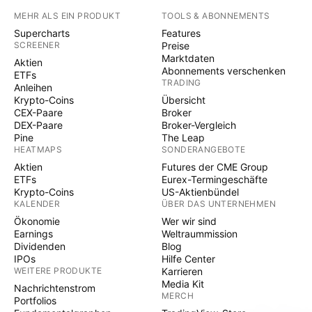
MEHR ALS EIN PRODUKT
TOOLS & ABONNEMENTS
Supercharts
Features
SCREENER
Preise
Marktdaten
Aktien
Abonnements verschenken
ETFs
TRADING
Anleihen
Krypto-Coins
Übersicht
CEX-Paare
Broker
DEX-Paare
Broker-Vergleich
Pine
The Leap
HEATMAPS
SONDERANGEBOTE
Aktien
Futures der CME Group
ETFs
Eurex-Termingeschäfte
Krypto-Coins
US-Aktienbündel
KALENDER
ÜBER DAS UNTERNEHMEN
Ökonomie
Wer wir sind
Earnings
Weltraummission
Dividenden
Blog
IPOs
Hilfe Center
WEITERE PRODUKTE
Karrieren
Media Kit
Nachrichtenstrom
MERCH
Portfolios