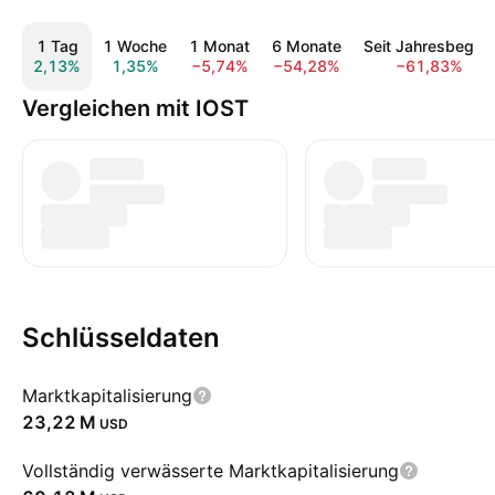
1 Tag
1 Woche
1 Monat
6 Monate
Seit Jahresbeginn
2,13%
1,35%
−5,74%
−54,28%
−61,83%
Vergleichen mit IOST
Schlüsseldaten
Marktkapitalisierung
‪23,22 M‬
USD
Vollständig verwässerte Marktkapitalisierung