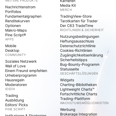
WEITERE PRODUKTE
Karrieren
Media Kit
Nachrichtenstrom
MERCH
Portfolios
Fundamentalgraphen
TradingView-Store
Renditekurven
Tarotkarten für Trader
Optionen
Der C63 TradeTime
Makro-Maps
RICHTLINIEN & SICHERHEIT
Pine Script®
Nutzungsbedingungen
APPS
Haftungsausschluss
Mobile
Datenschutzrichtlinie
Desktop
Cookies-Richtlinien
COMMUNITY
Zugänglichkeitserklärung
Sicherheitstipps
Soziales Netzwerk
Bug-Bounty-Programm
Wall of Love
Statusseite
Einem Freund empfehlen
GESCHÄFTSLÖSUNGEN
Urheberprogramm
Hausregeln
Widgets
Moderatoren
Charting-Bibliotheken
IDEEN
Lightweight Charts™
Fortschrittliche Charts
Trading
Trading-Plattform
Ausbildung
WACHSTUMSMÖGLICHKEITEN
Editors' Picks
PINE SCRIPT
Werbung
Brokerage Integration
Indikatoren & Strategien