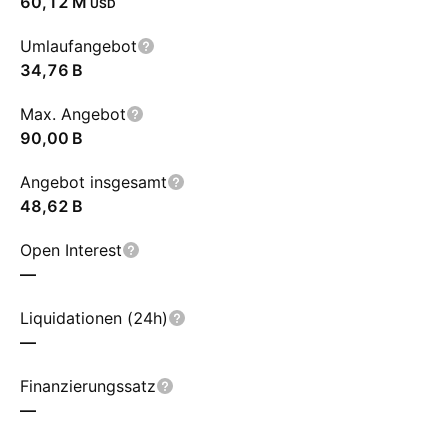
‪60,12 M‬
USD
Umlaufangebot
‪34,76 B‬
Max. Angebot
‪90,00 B‬
Angebot insgesamt
‪48,62 B‬
Open Interest
—
Liquidationen (24h)
—
Finanzierungssatz
—