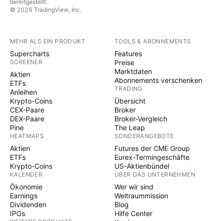
bereitgestellt.
© 2026 TradingView, Inc.
MEHR ALS EIN PRODUKT
TOOLS & ABONNEMENTS
Supercharts
Features
SCREENER
Preise
Marktdaten
Aktien
Abonnements verschenken
ETFs
TRADING
Anleihen
Krypto-Coins
Übersicht
CEX-Paare
Broker
DEX-Paare
Broker-Vergleich
Pine
The Leap
HEATMAPS
SONDERANGEBOTE
Aktien
Futures der CME Group
ETFs
Eurex-Termingeschäfte
Krypto-Coins
US-Aktienbündel
KALENDER
ÜBER DAS UNTERNEHMEN
Ökonomie
Wer wir sind
Earnings
Weltraummission
Dividenden
Blog
IPOs
Hilfe Center