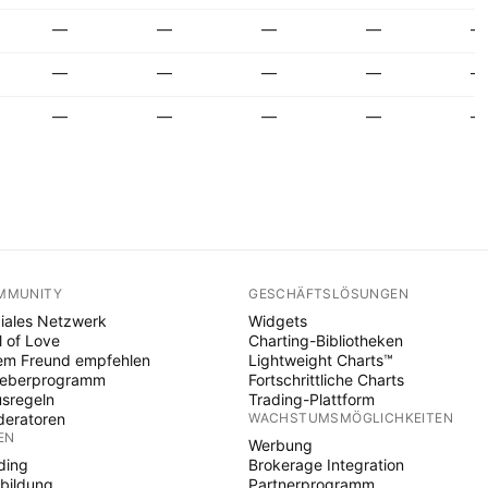
—
—
—
—
—
—
—
—
—
—
—
—
—
—
—
MMUNITY
GESCHÄFTSLÖSUNGEN
iales Netzwerk
Widgets
l of Love
Charting-Bibliotheken
em Freund empfehlen
Lightweight Charts™
heberprogramm
Fortschrittliche Charts
sregeln
Trading-Plattform
eratoren
WACHSTUMSMÖGLICHKEITEN
EN
Werbung
ding
Brokerage Integration
bildung
Partnerprogramm