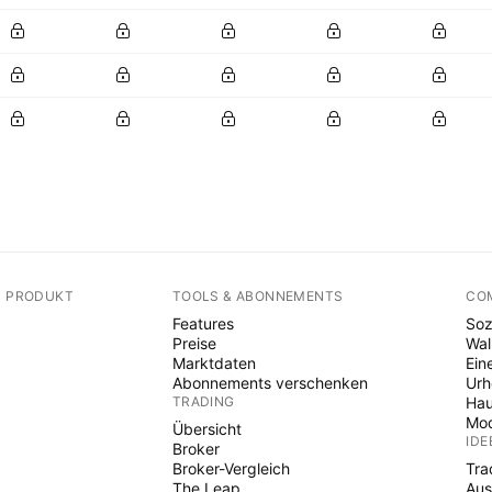
N PRODUKT
TOOLS & ABONNEMENTS
CO
Features
Soz
Preise
Wal
Marktdaten
Ein
Abonnements verschenken
Ur
TRADING
Hau
Mod
Übersicht
IDE
Broker
Broker-Vergleich
Tra
The Leap
Aus