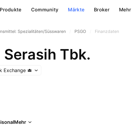
Produkte
Community
Märkte
Broker
Mehr
nsmittel: Spezialitäten/Süsswaren
/
PSGO
/
Finanzdaten
 Serasih Tbk.
ck Exchange
isonal
Mehr