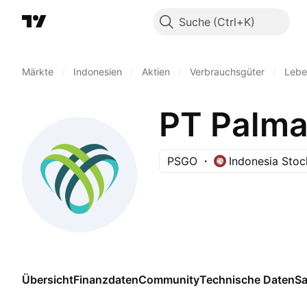
Suche
Märkte
/
Indonesien
/
Aktien
/
Verbrauchsgüter
/
Lebe
PT Palma
PSGO
Indonesia Sto
Übersicht
Finanzdaten
Community
Technische Daten
Sa