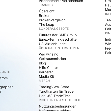
Abonnements verschenken
Ur
TRADING
Hau
Mod
Übersicht
IDE
Broker
Broker-Vergleich
Tra
The Leap
Aus
SONDERANGEBOTE
Edi
PIN
Futures der CME Group
Eurex-Termingeschäfte
Ind
US-Aktienbündel
Wiz
ÜBER DAS UNTERNEHMEN
Fre
Pai
Wer wir sind
Weltraummission
Blog
Hilfe Center
ODUKTE
Karrieren
Media Kit
strom
MERCH
graphen
TradingView-Store
en
Tarotkarten für Trader
Der C63 TradeTime
RICHTLINIEN & SICHERHEIT
Nutzungsbedingungen
Haftungsausschluss