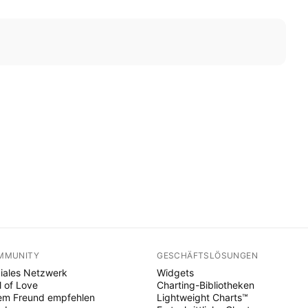
MMUNITY
GESCHÄFTSLÖSUNGEN
iales Netzwerk
Widgets
l of Love
Charting-Bibliotheken
em Freund empfehlen
Lightweight Charts™