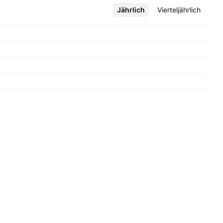
Jährlich
Mehr
Vierteljährlich