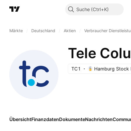
Suche
Märkte
/
Deutschland
/
Aktien
/
Verbraucher Dienstleist
Tele Col
TC1
Hamburg Stock 
Übersicht
Finanzdaten
Dokumente
Nachrichten
Commun