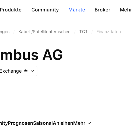
Produkte
Community
Märkte
Broker
Mehr
ungen
/
Kabel-/Satellitenfernsehen
/
TC1
/
Finanzdaten
umbus AG
Exchange
ity
Prognosen
Saisonal
Anleihen
Mehr