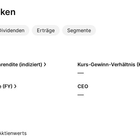
iken
Dividenden
Erträge
Segmente
endite (indiziert)
Kurs-Gewinn-Verhältnis 
—
e (FY)
CEO
—
 Aktienwerts