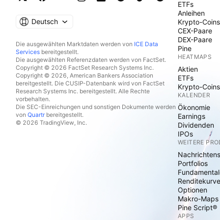
ETFs
Anleihen
Deutsch
Krypto-Coins
CEX-Paare
DEX-Paare
Die ausgewählten Marktdaten werden von
ICE Data
Pine
Services
bereitgestellt.
HEATMAPS
Die ausgewählten Referenzdaten werden von FactSet.
Copyright © 2026 FactSet Research Systems Inc.
Aktien
Copyright © 2026, American Bankers Association
ETFs
bereitgestellt. Die CUSIP-Datenbank wird von FactSet
Krypto-Coins
Research Systems Inc. bereitgestellt. Alle Rechte
KALENDER
vorbehalten.
Die SEC-Einreichungen und sonstigen Dokumente werden
Ökonomie
von
Quartr
bereitgestellt.
Earnings
© 2026 TradingView, Inc.
Dividenden
IPOs
WEITERE PR
Nachrichten
Portfolios
Fundamental
Renditekurv
Optionen
Makro-Maps
Pine Script®
APPS