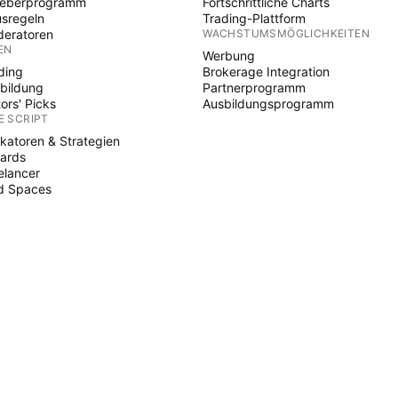
heberprogramm
Fortschrittliche Charts
sregeln
Trading-Plattform
eratoren
WACHSTUMSMÖGLICHKEITEN
EN
Werbung
ding
Brokerage Integration
bildung
Partnerprogramm
tors' Picks
Ausbildungsprogramm
E SCRIPT
ikatoren & Strategien
ards
elancer
d Spaces