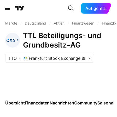
Auf geht's
Märkte
/
Deutschland
/
Aktien
/
Finanzwesen
/
Finanzk
TTL Beteiligungs- und
Grundbesitz-AG
TTO
Frankfurt Stock Exchange
Übersicht
Finanzdaten
Nachrichten
Community
Saisonal
M