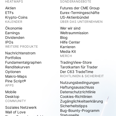
HEATMAPS
SONDERANGEBOTE
Aktien
Futures der CME Group
ETFs
Eurex-Termingeschäfte
Krypto-Coins
US-Aktienbündel
KALENDER
ÜBER DAS UNTERNEHMEN
Ökonomie
Wer wir sind
Earnings
Weltraummission
Dividenden
Blog
IPOs
Hilfe Center
WEITERE PRODUKTE
Karrieren
Media Kit
Nachrichtenstrom
MERCH
Portfolios
Fundamentalgraphen
TradingView-Store
Renditekurven
Tarotkarten für Trader
Optionen
Der C63 TradeTime
Makro-Maps
RICHTLINIEN & SICHERHEIT
Pine Script®
Nutzungsbedingungen
APPS
Haftungsausschluss
Mobile
Datenschutzrichtlinie
Desktop
Cookies-Richtlinien
COMMUNITY
Zugänglichkeitserklärung
Sicherheitstipps
Soziales Netzwerk
Bug-Bounty-Programm
Wall of Love
Statusseite