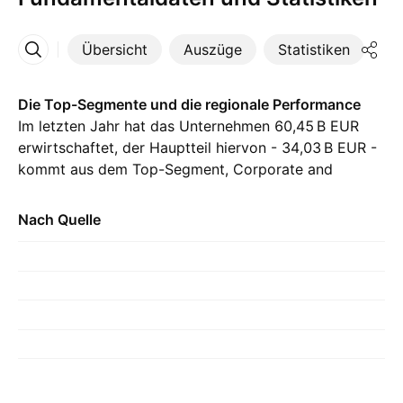
Übersicht
Auszüge
Statistiken
Di
Mehr
Die Top-Segmente und die regionale Performance
Im letzten Jahr hat das Unternehmen ‪60,45 B‬ EUR
erwirtschaftet, der Hauptteil hiervon - ‪34,03 B‬ EUR -
kommt aus dem Top-Segment, Corporate and
Institutional Banking. Der größte Beitrag kommt aus
Other Countries/Territories, mit ‪22,14 B‬ EUR im
Nach Quelle
letzten Jahr, mit ‪23,36 B‬ EUR im Vorjahr.