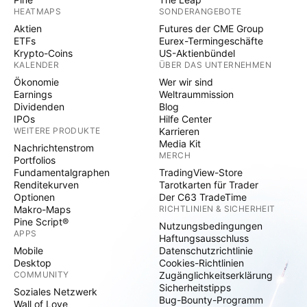
HEATMAPS
SONDERANGEBOTE
Aktien
Futures der CME Group
ETFs
Eurex-Termingeschäfte
Krypto-Coins
US-Aktienbündel
KALENDER
ÜBER DAS UNTERNEHMEN
Ökonomie
Wer wir sind
Earnings
Weltraummission
Dividenden
Blog
IPOs
Hilfe Center
WEITERE PRODUKTE
Karrieren
Media Kit
Nachrichtenstrom
MERCH
Portfolios
Fundamentalgraphen
TradingView-Store
Renditekurven
Tarotkarten für Trader
Optionen
Der C63 TradeTime
Makro-Maps
RICHTLINIEN & SICHERHEIT
Pine Script®
Nutzungsbedingungen
APPS
Haftungsausschluss
Mobile
Datenschutzrichtlinie
Desktop
Cookies-Richtlinien
COMMUNITY
Zugänglichkeitserklärung
Sicherheitstipps
Soziales Netzwerk
Bug-Bounty-Programm
Wall of Love