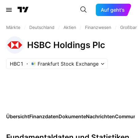
Auf geht's
Märkte
/
Deutschland
/
Aktien
/
Finanzwesen
/
Großban
HSBC Holdings Plc
HBC1
Frankfurt Stock Exchange
Übersicht
Finanzdaten
Dokumente
Nachrichten
Communi
Fundamentaldaten und Statistiken