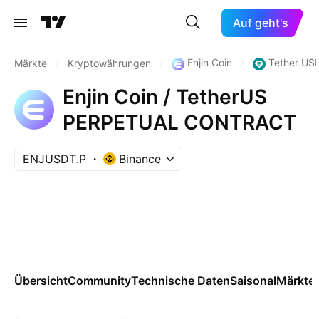
Auf geht's
Enjin Coin
Tether US
Märkte
/
Kryptowährungen
/
/
Enjin Coin / TetherUS
PERPETUAL CONTRACT
ENJUSDT.P
Binance
Übersicht
Community
Technische Daten
Saisonal
Märkte