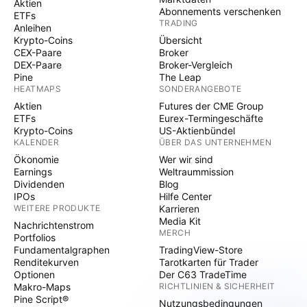
Aktien
Abonnements verschenken
ETFs
TRADING
Anleihen
Krypto-Coins
Übersicht
CEX-Paare
Broker
DEX-Paare
Broker-Vergleich
Pine
The Leap
HEATMAPS
SONDERANGEBOTE
Aktien
Futures der CME Group
ETFs
Eurex-Termingeschäfte
Krypto-Coins
US-Aktienbündel
KALENDER
ÜBER DAS UNTERNEHMEN
Ökonomie
Wer wir sind
Earnings
Weltraummission
Dividenden
Blog
IPOs
Hilfe Center
WEITERE PRODUKTE
Karrieren
Media Kit
Nachrichtenstrom
MERCH
Portfolios
Fundamentalgraphen
TradingView-Store
Renditekurven
Tarotkarten für Trader
Optionen
Der C63 TradeTime
Makro-Maps
RICHTLINIEN & SICHERHEIT
Pine Script®
Nutzungsbedingungen