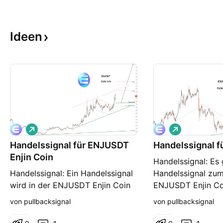
Ideen
L
L
o
o
Handelssignal für ENJUSDT
n
Handelssignal fü
n
g
g
Enjin Coin
Handelssignal: Es 
Handelssignal: Ein Handelssignal
Handelssignal zum
wird in der ENJUSDT Enjin Coin
ENJUSDT Enjin Co
angezeigt Händler können ihre
können ihre Buy 
von pullbacksignal
von pullbacksignal
Buy Trades NOW eröffnen Rang:
eröffnen Rang: ⭐️⭐️
⭐️ ⬆️Jetzt kaufen oder am 3.28
kaufen oder bei 1