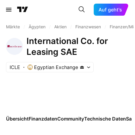
Auf geht's
Märkte
/
Ägypten
/
Aktien
/
Finanzwesen
/
Finanzen/Mi
International Co. for
Leasing SAE
ICLE
Egyptian Exchange
Übersicht
Finanzdaten
Community
Technische Daten
Sai