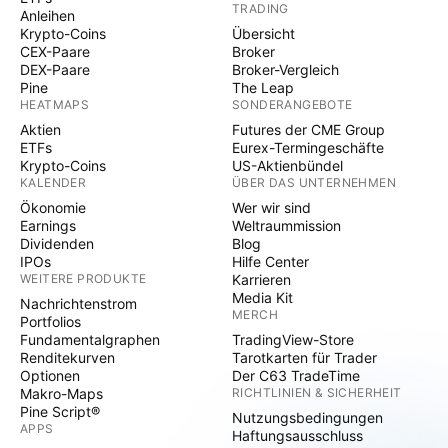
TRADING
Anleihen
Krypto-Coins
Übersicht
CEX-Paare
Broker
DEX-Paare
Broker-Vergleich
Pine
The Leap
HEATMAPS
SONDERANGEBOTE
Aktien
Futures der CME Group
ETFs
Eurex-Termingeschäfte
Krypto-Coins
US-Aktienbündel
KALENDER
ÜBER DAS UNTERNEHMEN
Ökonomie
Wer wir sind
Earnings
Weltraummission
Dividenden
Blog
IPOs
Hilfe Center
WEITERE PRODUKTE
Karrieren
Media Kit
Nachrichtenstrom
MERCH
Portfolios
Fundamentalgraphen
TradingView-Store
Renditekurven
Tarotkarten für Trader
Optionen
Der C63 TradeTime
Makro-Maps
RICHTLINIEN & SICHERHEIT
Pine Script®
Nutzungsbedingungen
APPS
Haftungsausschluss