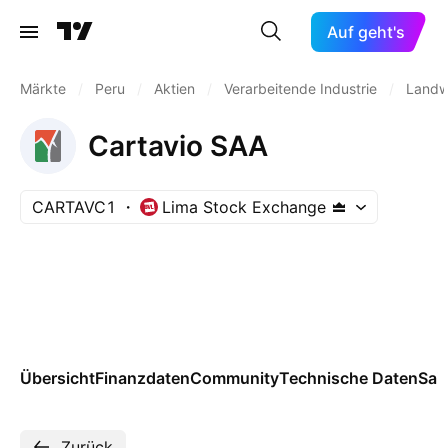
Auf geht's
Märkte
/
Peru
/
Aktien
/
Verarbeitende Industrie
/
Landwi
Cartavio SAA
CARTAVC1
Lima Stock Exchange
Übersicht
Finanzdaten
Community
Technische Daten
Sai
Zurück