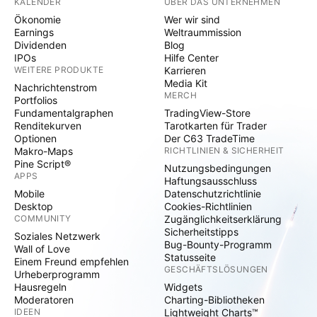
KALENDER
ÜBER DAS UNTERNEHMEN
Ökonomie
Wer wir sind
Earnings
Weltraummission
Dividenden
Blog
IPOs
Hilfe Center
WEITERE PRODUKTE
Karrieren
Media Kit
Nachrichtenstrom
MERCH
Portfolios
Fundamentalgraphen
TradingView-Store
Renditekurven
Tarotkarten für Trader
Optionen
Der C63 TradeTime
Makro-Maps
RICHTLINIEN & SICHERHEIT
Pine Script®
Nutzungsbedingungen
APPS
Haftungsausschluss
Mobile
Datenschutzrichtlinie
Desktop
Cookies-Richtlinien
COMMUNITY
Zugänglichkeitserklärung
Sicherheitstipps
Soziales Netzwerk
Bug-Bounty-Programm
Wall of Love
Statusseite
Einem Freund empfehlen
GESCHÄFTSLÖSUNGEN
Urheberprogramm
Hausregeln
Widgets
Moderatoren
Charting-Bibliotheken
IDEEN
Lightweight Charts™