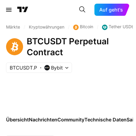
Auf geht's
Bitcoin
Tether USDt
Märkte
/
Kryptowährungen
/
/
BTCUSDT Perpetual
Contract
BTCUSDT.P
Bybit
Übersicht
Nachrichten
Community
Technische Daten
Sai