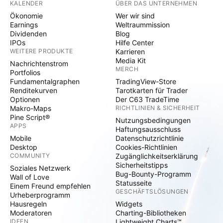
KALENDER
ÜBER DAS UNTERNEHMEN
Ökonomie
Wer wir sind
Earnings
Weltraummission
Dividenden
Blog
IPOs
Hilfe Center
WEITERE PRODUKTE
Karrieren
Media Kit
Nachrichtenstrom
MERCH
Portfolios
Fundamentalgraphen
TradingView-Store
Renditekurven
Tarotkarten für Trader
Optionen
Der C63 TradeTime
Makro-Maps
RICHTLINIEN & SICHERHEIT
Pine Script®
Nutzungsbedingungen
APPS
Haftungsausschluss
Mobile
Datenschutzrichtlinie
Desktop
Cookies-Richtlinien
COMMUNITY
Zugänglichkeitserklärung
Sicherheitstipps
Soziales Netzwerk
Bug-Bounty-Programm
Wall of Love
Statusseite
Einem Freund empfehlen
GESCHÄFTSLÖSUNGEN
Urheberprogramm
Hausregeln
Widgets
Moderatoren
Charting-Bibliotheken
IDEEN
Lightweight Charts™