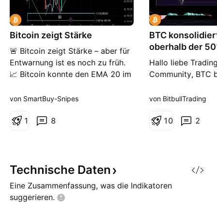
Bitcoin zeigt Stärke
BTC konsolidier
oberhalb der 5
🚨 Bitcoin zeigt Stärke – aber für
Entwarnung ist es noch zu früh.
Hallo liebe Tradin
📈 Bitcoin konnte den EMA 20 im
Community, BTC b
Tageschart zurückerobern und
seit Anfang Juni we
die Trendlinie durchbrechen.
großen Konsolidie
von SmartBuy-Snipes
von BitbullTrading
Trotzdem befinden wir uns
den Kurs zwische
weiterhin im bearischen
1
8
Bottom bei rund 
1
0
2
Trendwende-Level. Solange wir
der oberen Wider
die bearische Sequenz nicht
66.300–67.300 US
invalidieren, den EMA 50 im
Aktuell notiert Bi
Tagesch
USD und hält sich
Technische
Daten
Eine Zusammenfassung, was die Indikatoren
suggerieren.