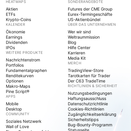
HEATMAPS
SONDERANGEBOTE
Aktien
Futures der CME Group
ETFs
Eurex-Termingeschäfte
Krypto-Coins
US-Aktienbündel
KALENDER
ÜBER DAS UNTERNEHMEN
Ökonomie
Wer wir sind
Earnings
Weltraummission
Dividenden
Blog
IPOs
Hilfe Center
WEITERE PRODUKTE
Karrieren
Media Kit
Nachrichtenstrom
MERCH
Portfolios
Fundamentalgraphen
TradingView-Store
Renditekurven
Tarotkarten für Trader
Optionen
Der C63 TradeTime
Makro-Maps
RICHTLINIEN & SICHERHEIT
Pine Script®
Nutzungsbedingungen
APPS
Haftungsausschluss
Mobile
Datenschutzrichtlinie
Desktop
Cookies-Richtlinien
COMMUNITY
Zugänglichkeitserklärung
Sicherheitstipps
Soziales Netzwerk
Bug-Bounty-Programm
Wall of Love
Statusseite