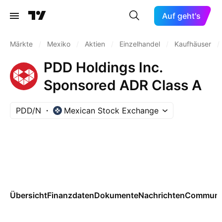
Auf geht's
Märkte
/
Mexiko
/
Aktien
/
Einzelhandel
/
Kaufhäuser
/
PDD Holdings Inc.
Sponsored ADR Class A
PDD/N
Mexican Stock Exchange
Übersicht
Finanzdaten
Dokumente
Nachrichten
Communi