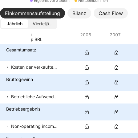
Ergebnis vor Steuern
Nettoeinkommen
Einkommensaufstellung
Bilanz
Cash Flow
Jährlich
Vierteljährlich
Metriken
2006
2007
Währung: BRL
Gesamtumsatz
Kosten der verkauften Güter
Bruttogewinn
Betriebliche Aufwendungen (exkl. COGS)
Betriebsergebnis
Non-operating income (total)