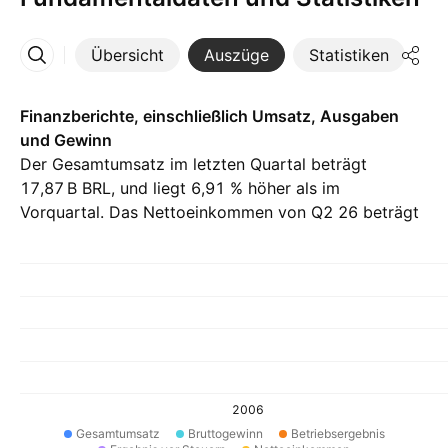
Übersicht
Auszüge
Statistiken
Di
Mehr
Finanzberichte, einschließlich Umsatz, Ausgaben
und Gewinn
Der Gesamtumsatz im letzten Quartal beträgt
‪17,87 B‬ BRL, und liegt 6,91 % höher als im
Vorquartal. Das Nettoeinkommen von Q2 26 beträgt
‪1,45 B‬ BRL.
2006
Gesamtumsatz
Bruttogewinn
Betriebsergebnis