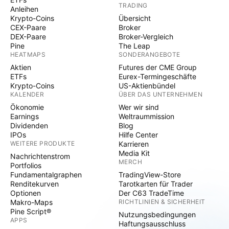
TRADING
Anleihen
Krypto-Coins
Übersicht
CEX-Paare
Broker
DEX-Paare
Broker-Vergleich
Pine
The Leap
HEATMAPS
SONDERANGEBOTE
Aktien
Futures der CME Group
ETFs
Eurex-Termingeschäfte
Krypto-Coins
US-Aktienbündel
KALENDER
ÜBER DAS UNTERNEHMEN
Ökonomie
Wer wir sind
Earnings
Weltraummission
Dividenden
Blog
IPOs
Hilfe Center
WEITERE PRODUKTE
Karrieren
Media Kit
Nachrichtenstrom
MERCH
Portfolios
Fundamentalgraphen
TradingView-Store
Renditekurven
Tarotkarten für Trader
Optionen
Der C63 TradeTime
Makro-Maps
RICHTLINIEN & SICHERHEIT
Pine Script®
Nutzungsbedingungen
APPS
Haftungsausschluss