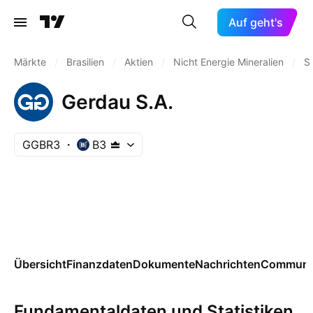
Auf geht's
Märkte
/
Brasilien
/
Aktien
/
Nicht Energie Mineralien
/
S
Gerdau S.A.
GGBR3
B3
Übersicht
Finanzdaten
Dokumente
Nachrichten
Communi
Fundamentaldaten und Statistiken