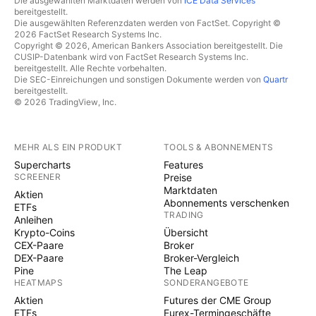
Die ausgewählten Marktdaten werden von
ICE Data Services
bereitgestellt.
Die ausgewählten Referenzdaten werden von FactSet. Copyright ©
2026 FactSet Research Systems Inc.
Copyright © 2026, American Bankers Association bereitgestellt. Die
CUSIP-Datenbank wird von FactSet Research Systems Inc.
bereitgestellt. Alle Rechte vorbehalten.
Die SEC-Einreichungen und sonstigen Dokumente werden von
Quartr
bereitgestellt.
© 2026 TradingView, Inc.
MEHR ALS EIN PRODUKT
TOOLS & ABONNEMENTS
Supercharts
Features
SCREENER
Preise
Marktdaten
Aktien
Abonnements verschenken
ETFs
TRADING
Anleihen
Krypto-Coins
Übersicht
CEX-Paare
Broker
DEX-Paare
Broker-Vergleich
Pine
The Leap
HEATMAPS
SONDERANGEBOTE
Aktien
Futures der CME Group
ETFs
Eurex-Termingeschäfte