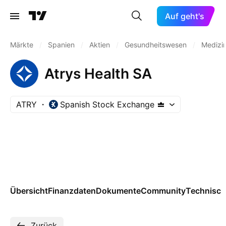
Auf geht's
Märkte
/
Spanien
/
Aktien
/
Gesundheitswesen
/
Medizin
Atrys Health SA
ATRY
Spanish Stock Exchange
Übersicht
Finanzdaten
Dokumente
Community
Technisch
Zurück