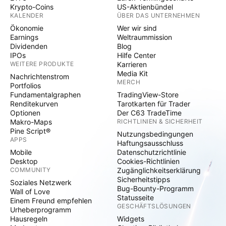
Krypto-Coins
US-Aktienbündel
KALENDER
ÜBER DAS UNTERNEHMEN
Ökonomie
Wer wir sind
Earnings
Weltraummission
Dividenden
Blog
IPOs
Hilfe Center
WEITERE PRODUKTE
Karrieren
Media Kit
Nachrichtenstrom
MERCH
Portfolios
Fundamentalgraphen
TradingView-Store
Renditekurven
Tarotkarten für Trader
Optionen
Der C63 TradeTime
Makro-Maps
RICHTLINIEN & SICHERHEIT
Pine Script®
Nutzungsbedingungen
APPS
Haftungsausschluss
Mobile
Datenschutzrichtlinie
Desktop
Cookies-Richtlinien
COMMUNITY
Zugänglichkeitserklärung
Sicherheitstipps
Soziales Netzwerk
Bug-Bounty-Programm
Wall of Love
Statusseite
Einem Freund empfehlen
GESCHÄFTSLÖSUNGEN
Urheberprogramm
Hausregeln
Widgets