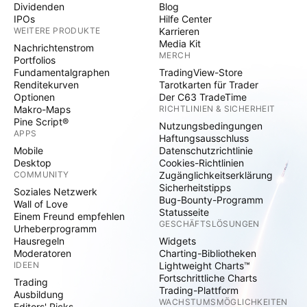
Dividenden
Blog
IPOs
Hilfe Center
WEITERE PRODUKTE
Karrieren
Media Kit
Nachrichtenstrom
MERCH
Portfolios
Fundamentalgraphen
TradingView-Store
Renditekurven
Tarotkarten für Trader
Optionen
Der C63 TradeTime
Makro-Maps
RICHTLINIEN & SICHERHEIT
Pine Script®
Nutzungsbedingungen
APPS
Haftungsausschluss
Mobile
Datenschutzrichtlinie
Desktop
Cookies-Richtlinien
COMMUNITY
Zugänglichkeitserklärung
Sicherheitstipps
Soziales Netzwerk
Bug-Bounty-Programm
Wall of Love
Statusseite
Einem Freund empfehlen
GESCHÄFTSLÖSUNGEN
Urheberprogramm
Hausregeln
Widgets
Moderatoren
Charting-Bibliotheken
IDEEN
Lightweight Charts™
Fortschrittliche Charts
Trading
Trading-Plattform
Ausbildung
WACHSTUMSMÖGLICHKEITEN
Editors' Picks