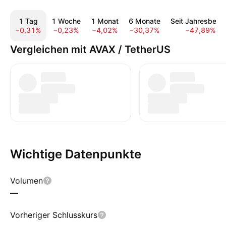
1 Tag
1 Woche
1 Monat
6 Monate
Seit Jahresbegi
−0,31%
−0,23%
−4,02%
−30,37%
−47,89%
Vergleichen mit AVAX / TetherUS
Wichtige Datenpunkte
Volumen
—
Vorheriger Schlusskurs