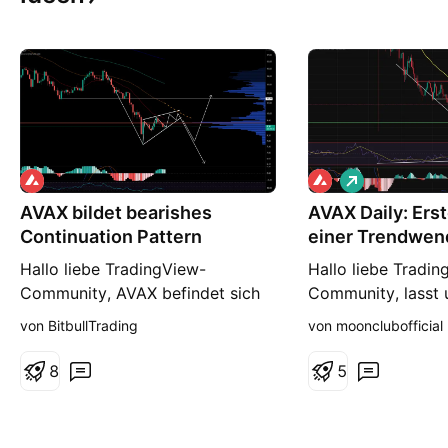
L
o
AVAX bildet bearishes
AVAX Daily: Ers
n
g
Continuation Pattern
einer Trendwen
Hallo liebe TradingView-
Hallo liebe Tradin
Community, AVAX befindet sich
Community, lasst 
nach dem größeren Abverkauf
Mittwochmorgen e
von BitbullTrading
von moonclubofficial
weiterhin in einer technisch
strukturierten Bli
schwachen Marktphase. Auf die
(AVAX) werfen. Da
8
5
kontinuierlichen
Chartbild liefert 
Abwärtsbewegung folgte bislang
darauf, dass sich 
lediglich eine kleinere
längeren Abwärts