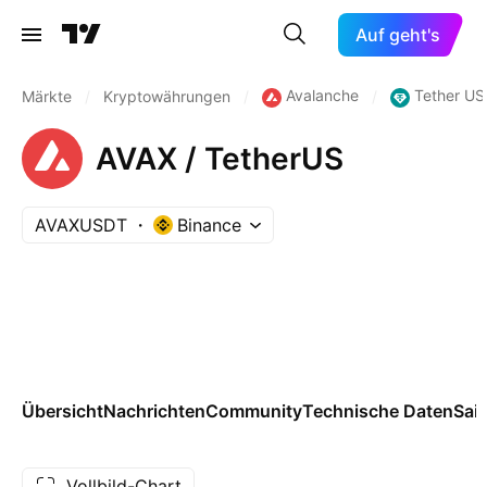
Auf geht's
Avalanche
Tether US
Märkte
/
Kryptowährungen
/
/
AVAX / TetherUS
AVAXUSDT
Binance
Übersicht
Nachrichten
Community
Technische Daten
Sai
Vollbild-Chart