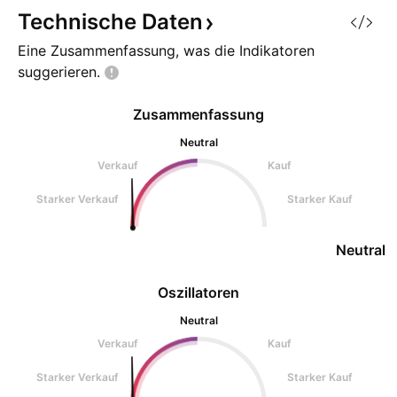
Konsolidierung. Dabei zieht sich
Bodenbildung entw
Technische
Daten
der Kurs zunehmend zusammen
Technische Einord
Eine Zusammenfassung, was die Indikatoren
und formt strukturell ei
Chart) AVA
suggerieren.
Zusammenfassung
Neutral
Verkauf
Kauf
Starker Verkauf
Starker Kauf
Neutral
Oszillatoren
Neutral
Verkauf
Kauf
Starker Verkauf
Starker Kauf