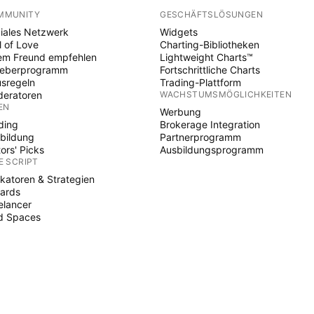
MMUNITY
GESCHÄFTSLÖSUNGEN
iales Netzwerk
Widgets
l of Love
Charting-Bibliotheken
em Freund empfehlen
Lightweight Charts™
heberprogramm
Fortschrittliche Charts
sregeln
Trading-Plattform
eratoren
WACHSTUMSMÖGLICHKEITEN
EN
Werbung
ding
Brokerage Integration
bildung
Partnerprogramm
tors' Picks
Ausbildungsprogramm
E SCRIPT
ikatoren & Strategien
ards
elancer
d Spaces