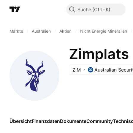
Suche
Märkte
/
Australien
/
Aktien
/
Nicht Energie Mineralien
/
Zimplats
ZIM
Australian Secur
Übersicht
Finanzdaten
Dokumente
Community
Technis