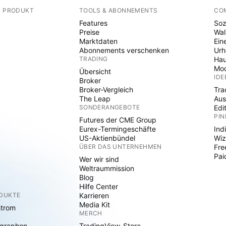
N PRODUKT
TOOLS & ABONNEMENTS
CO
Features
Soz
Preise
Wal
Marktdaten
Ein
Abonnements verschenken
Ur
TRADING
Hau
Mod
Übersicht
IDE
Broker
Broker-Vergleich
Tra
The Leap
Aus
SONDERANGEBOTE
Edi
PIN
Futures der CME Group
Eurex-Termingeschäfte
Ind
US-Aktienbündel
Wiz
ÜBER DAS UNTERNEHMEN
Fre
Pai
Wer wir sind
Weltraummission
Blog
Hilfe Center
ODUKTE
Karrieren
Media Kit
strom
MERCH
graphen
TradingView-Store