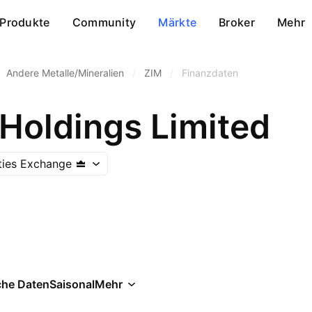
Produkte
Community
Märkte
Broker
Mehr
Andere Metalle/Mineralien
/
ZIM
/
Finanzdaten
 Holdings Limited
ities Exchange
che Daten
Saisonal
Mehr