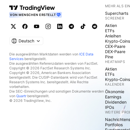
MEHR ALS EI
Supercharts
VON MENSCHEN ERSTELLT
SCREENER
Aktien
ETFs
Anleihen
Deutsch
Krypto-Coins
CEX-Paare
DEX-Paare
Die ausgewählten Marktdaten werden von
ICE Data
Pine
Services
bereitgestellt.
HEATMAPS
Die ausgewählten Referenzdaten werden von FactSet.
Copyright © 2026 FactSet Research Systems Inc.
Aktien
Copyright © 2026, American Bankers Association
ETFs
bereitgestellt. Die CUSIP-Datenbank wird von FactSet
Krypto-Coins
Research Systems Inc. bereitgestellt. Alle Rechte
KALENDER
vorbehalten.
Die SEC-Einreichungen und sonstigen Dokumente werden
Ökonomie
von
Quartr
bereitgestellt.
Earnings
© 2026 TradingView, Inc.
Dividenden
IPOs
WEITERE PR
Nachrichten
Portfolios
Fundamental