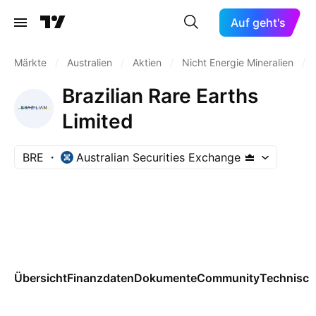
Auf geht's
Märkte
/
Australien
/
Aktien
/
Nicht Energie Mineralien
/
Brazilian Rare Earths
Limited
BRE
Australian Securities Exchange
Übersicht
Finanzdaten
Dokumente
Community
Technisch