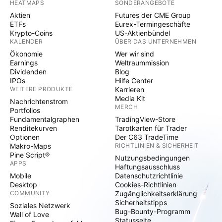
HEATMAPS
SONDERANGEBOTE
Aktien
Futures der CME Group
ETFs
Eurex-Termingeschäfte
Krypto-Coins
US-Aktienbündel
KALENDER
ÜBER DAS UNTERNEHMEN
Ökonomie
Wer wir sind
Earnings
Weltraummission
Dividenden
Blog
IPOs
Hilfe Center
WEITERE PRODUKTE
Karrieren
Media Kit
Nachrichtenstrom
MERCH
Portfolios
Fundamentalgraphen
TradingView-Store
Renditekurven
Tarotkarten für Trader
Optionen
Der C63 TradeTime
Makro-Maps
RICHTLINIEN & SICHERHEIT
Pine Script®
Nutzungsbedingungen
APPS
Haftungsausschluss
Mobile
Datenschutzrichtlinie
Desktop
Cookies-Richtlinien
COMMUNITY
Zugänglichkeitserklärung
Sicherheitstipps
Soziales Netzwerk
Bug-Bounty-Programm
Wall of Love
Statusseite