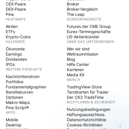
CEX-Paare
Broker
DEX-Paare
Broker-Vergleich
Pine
The Leap
HEATMAPS
SONDERANGEBOTE
Aktien
Futures der CME Group
ETFs
Eurex-Termingeschäfte
Krypto-Coins
US-Aktienbündel
KALENDER
ÜBER DAS UNTERNEHMEN
Ökonomie
Wer wir sind
Earnings
Weltraummission
Dividenden
Blog
IPOs
Hilfe Center
WEITERE PRODUKTE
Karrieren
Media Kit
Nachrichtenstrom
MERCH
Portfolios
Fundamentalgraphen
TradingView-Store
Renditekurven
Tarotkarten für Trader
Optionen
Der C63 TradeTime
Makro-Maps
RICHTLINIEN & SICHERHEIT
Pine Script®
Nutzungsbedingungen
APPS
Haftungsausschluss
Mobile
Datenschutzrichtlinie
Desktop
Cookies-Richtlinien