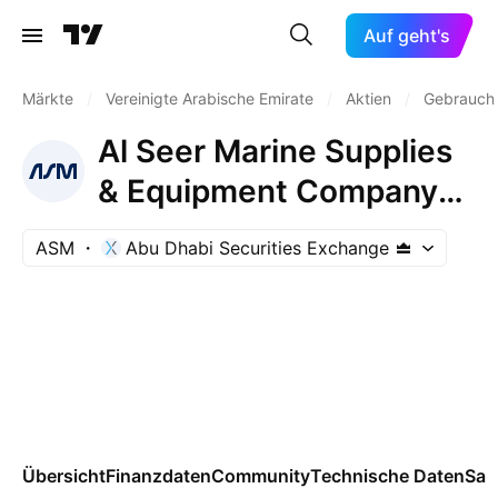
Auf geht's
Märkte
/
Vereinigte Arabische Emirate
/
Aktien
/
Gebrauch
Al Seer Marine Supplies
& Equipment Company
P.J.S.C
ASM
Abu Dhabi Securities Exchange
Übersicht
Finanzdaten
Community
Technische Daten
Sai