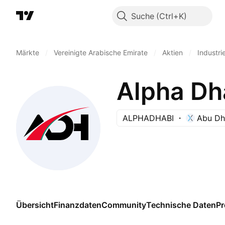
Suche
Märkte
/
Vereinigte Arabische Emirate
/
Aktien
/
Industri
Alpha Dh
ALPHADHABI
Abu Dh
Übersicht
Finanzdaten
Community
Technische Daten
P