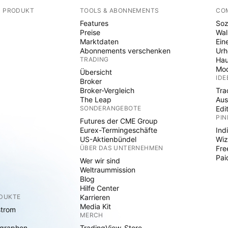
N PRODUKT
TOOLS & ABONNEMENTS
CO
Features
Soz
Preise
Wal
Marktdaten
Ein
Abonnements verschenken
Ur
TRADING
Hau
Mod
Übersicht
IDE
Broker
Broker-Vergleich
Tra
The Leap
Aus
SONDERANGEBOTE
Edi
PIN
Futures der CME Group
Eurex-Termingeschäfte
Ind
US-Aktienbündel
Wiz
ÜBER DAS UNTERNEHMEN
Fre
Pai
Wer wir sind
Weltraummission
Blog
Hilfe Center
ODUKTE
Karrieren
Media Kit
strom
MERCH
graphen
TradingView-Store