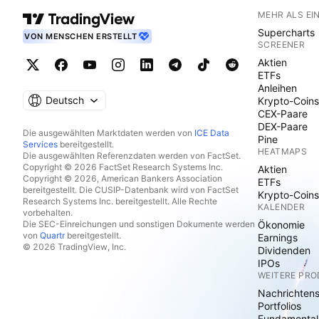
MEHR ALS EI
Supercharts
VON MENSCHEN ERSTELLT
SCREENER
Aktien
ETFs
Anleihen
Deutsch
Krypto-Coins
CEX-Paare
DEX-Paare
Die ausgewählten Marktdaten werden von
ICE Data
Pine
Services
bereitgestellt.
HEATMAPS
Die ausgewählten Referenzdaten werden von FactSet.
Copyright © 2026 FactSet Research Systems Inc.
Aktien
Copyright © 2026, American Bankers Association
ETFs
bereitgestellt. Die CUSIP-Datenbank wird von FactSet
Krypto-Coins
Research Systems Inc. bereitgestellt. Alle Rechte
KALENDER
vorbehalten.
Die SEC-Einreichungen und sonstigen Dokumente werden
Ökonomie
von
Quartr
bereitgestellt.
Earnings
© 2026 TradingView, Inc.
Dividenden
IPOs
WEITERE PR
Nachrichten
Portfolios
Fundamental