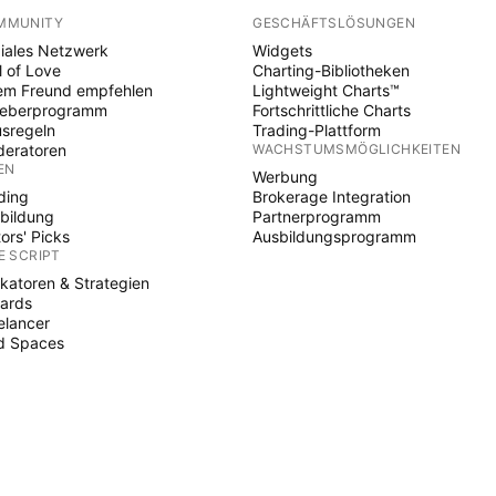
MMUNITY
GESCHÄFTSLÖSUNGEN
iales Netzwerk
Widgets
l of Love
Charting-Bibliotheken
em Freund empfehlen
Lightweight Charts™
heberprogramm
Fortschrittliche Charts
sregeln
Trading-Plattform
eratoren
WACHSTUMSMÖGLICHKEITEN
EN
Werbung
ding
Brokerage Integration
bildung
Partnerprogramm
tors' Picks
Ausbildungsprogramm
E SCRIPT
ikatoren & Strategien
ards
elancer
d Spaces