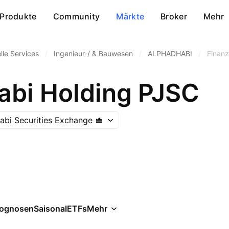
Produkte
Community
Märkte
Broker
Mehr
elle Services
/
Ingenieur-/ & Bauwesen
/
ALPHADHABI
/
Finan
abi Holding PJSC
abi Securities Exchange
rognosen
Saisonal
ETFs
Mehr